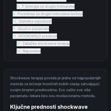
8
.
7. Sinergija sa drugim tretmanima
9
.
Poređenje sa drugim metodama lečenja
10
.
Statistika uspešnosti
11
.
Iskustvo pacijenata
12
.
PHYSIOWRLD prednost
13
.
Zakažite shockwave terapiju
14
.
Napomena
Shockwave terapija postala je jedna od najpopularnijih
metoda za lečenje hroničnih bolnih stanja zahvaljujući
svojim brojnim prednostima. Evo zašto sve više
pacijenata i lekara bira ovu revolucionarnu metodu.
Ključne prednosti shockwave