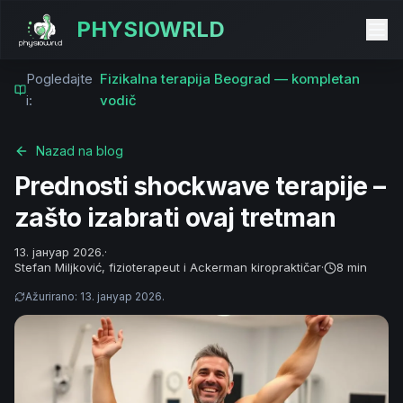
PHYSIOWRLD
Pogledajte
Fizikalna terapija Beograd — kompletan
i:
vodič
Nazad na blog
Prednosti shockwave terapije –
zašto izabrati ovaj tretman
13. јануар 2026.
·
Stefan Miljković, fizioterapeut i Ackerman kiropraktičar
·
8 min
Ažurirano
:
13. јануар 2026.