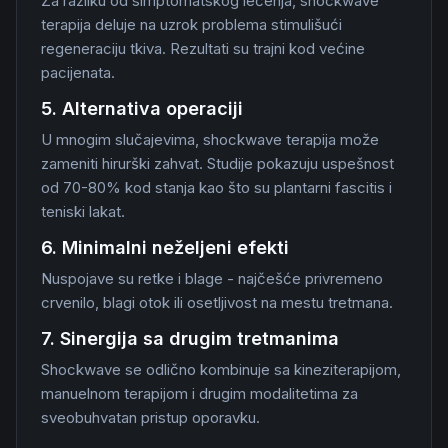
Za razliku od simptomatskog lečenja, shockwave
terapija deluje na uzrok problema stimulišući
regeneraciju tkiva. Rezultati su trajni kod većine
pacijenata.
5. Alternativa operaciji
U mnogim slučajevima, shockwave terapija može
zameniti hirurški zahvat. Studije pokazuju uspešnost
od 70-80% kod stanja kao što su plantarni fascitis i
teniski lakat.
6. Minimalni neželjeni efekti
Nuspojave su retke i blage - najčešće privremeno
crvenilo, blagi otok ili osetljivost na mestu tretmana.
7. Sinergija sa drugim tretmanima
Shockwave se odlično kombinuje sa kineziterapijom,
manuelnom terapijom i drugim modalitetima za
sveobuhvatan pristup oporavku.