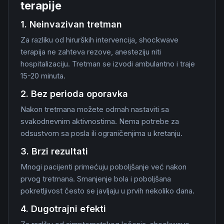
terapije
1. Neinvazivan tretman
Za razliku od hirurških intervencija, shockwave
terapija ne zahteva rezove, anesteziju niti
hospitalizaciju. Tretman se izvodi ambulantno i traje
15-20 minuta.
2. Bez perioda oporavka
Nakon tretmana možete odmah nastaviti sa
svakodnevnim aktivnostima. Nema potrebe za
odsustvom sa posla ili ograničenjima u kretanju.
3. Brzi rezultati
Mnogi pacijenti primećuju poboljšanje već nakon
prvog tretmana. Smanjenje bola i poboljšana
pokretljivost često se javljaju u prvih nekoliko dana.
4. Dugotrajni efekti