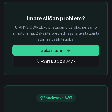
Imate sličan problem?
U PHYSIOWRLD-u pristupamo uzroku, ne samo
simptomima. Zakažite pregled i saznajte šta zaista
stoji iza vaših tegoba.
Zakaži termin
+381 60 503 7477
Shockwave AWT