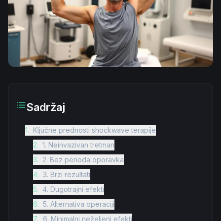
Sadržaj
1
.
Ključne prednosti shockwave terapije
2
.
1. Neinvazivan tretman
3
.
2. Bez perioda oporavka
4
.
3. Brzi rezultati
5
.
4. Dugotrajni efekti
6
.
5. Alternativa operaciji
7
.
6. Minimalni neželjeni efekti