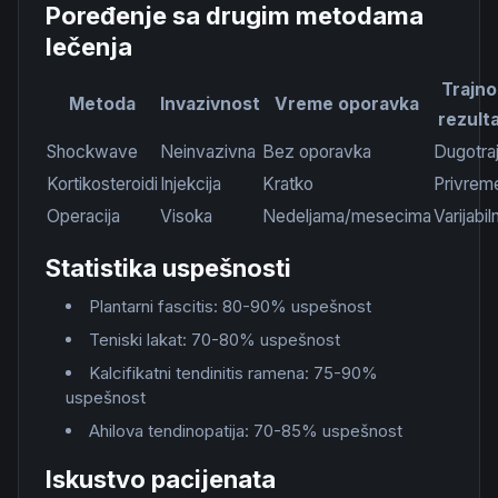
Poređenje sa drugim metodama
lečenja
Trajno
Metoda
Invazivnost
Vreme oporavka
rezult
Shockwave
Neinvazivna
Bez oporavka
Dugotra
Kortikosteroidi
Injekcija
Kratko
Privrem
Operacija
Visoka
Nedeljama/mesecima
Varijabil
Statistika uspešnosti
Plantarni fascitis: 80-90% uspešnost
Teniski lakat: 70-80% uspešnost
Kalcifikatni tendinitis ramena: 75-90%
uspešnost
Ahilova tendinopatija: 70-85% uspešnost
Iskustvo pacijenata