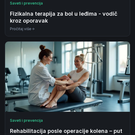
Saveti i prevencija
Fizikalna terapija za bol u leđima - vodič
kroz oporavak
Pročitaj više
Saveti i prevencija
Rehabilitacija posle operacije kolena – put