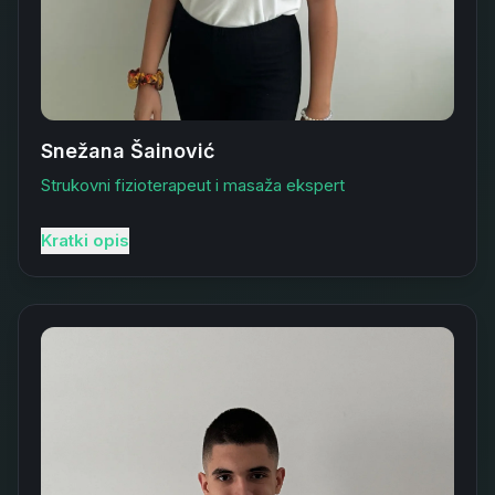
Snežana Šainović
Strukovni fizioterapeut i masaža ekspert
Kratki opis