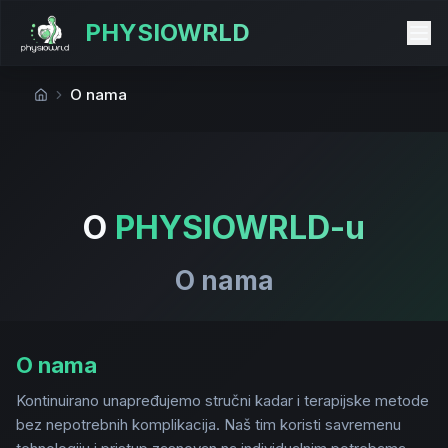
PHYSIOWRLD
O nama
Početna
O
PHYSIOWRLD-u
O nama
O nama
Kontinuirano unapređujemo stručni kadar i terapijske metode
bez nepotrebnih komplikacija. Naš tim koristi savremenu