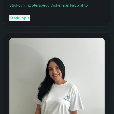
Strukovni fizioterapeut i Ackerman kiropraktor
Kratki opis