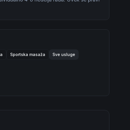
ja
Sportska masaža
Sve usluge