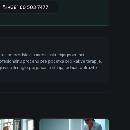
+381 60 503 7477
ra i ne predstavlja medicinsku dijagnozu niti
profesionalnu procenu pre početka bilo kakve terapije.
avice ili naglo pogoršanje stanja, odmah potražite