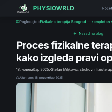
PHYSIOWRLD
Poče
Pogledajte i:
Fizikalna terapija Beograd — kompletan 
Nazad na blog
Proces fizikalne terap
kako izgleda pravi o
18. новембар 2025.
·
Stefan Miljković, strukovni fiziotera
Ažurirano
:
18. новембар 2025.