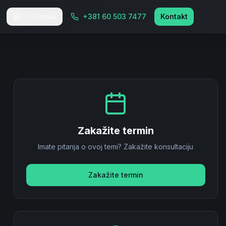
🇷🇸
Srpski
+381 60 503 7477
Kontakt
Zakažite termin
Imate pitanja o ovoj temi? Zakažite konsultaciju
Zakažite termin