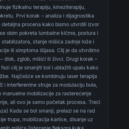
uje fizikalnu terapiju, kineziterapiju,
retu. Prvi korak – analiza i dijagnostika
detaljna procena kako bismo utvrdili izvor
 se obim pokreta lumbalne kičme, postura i
 stabilizatora, stanje mišića zadnje lože i
cije ili simptoma išijasa. Cilj je da utvrdimo
 – disk, zglob, mišići ili živci. Drugi korak –
zi cilj je smanjiti bol i ublažiti upalu kako
be. Najčešće se kombinuju laser terapija
 i interferentne struje za modulaciju bola,
ge manuelne mobilizacije za rasterećenje
nje, ali ovo je samo početak procesa. Treći
aza) Kada se bol smanji, prelazi se na rad
je trupa, mobilizacija karlice, disanje uz
ćenih mišića (istezanje fleksora kuka,