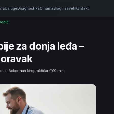
tna
Usluge
Dijagnostika
O nama
Blog i saveti
Kontakt
vodič
ije za donja leđa –
poravak
peut i Ackerman kiropraktičar
·
10 min