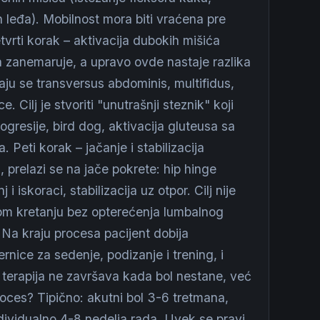
h leđa). Mobilnost mora biti vraćena pre
vrti korak – aktivacija dubokih mišića
ja zanemaruje, a upravo ovde nastaje razlika
aju se transversus abdominis, multifidus,
e. Cilj je stvoriti "unutrašnji steznik" koji
ogresije, bird dog, aktivacija gluteusa sa
. Peti korak – jačanje i stabilizacija
, prelazi se na jače pokrete: hip hinge
 iskoraci, stabilizacija uz otpor. Cilj nije
lnom kretanju bez opterećenja lumbalnog
 Na kraju procesa pacijent dobija
nice za sedenje, podizanje i trening, i
a terapija ne završava kada bol nestane, već
roces? Tipično: akutni bol 3-6 tretmana,
ndividualno 4-8 nedelja rada. Uvek se pravi