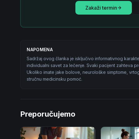
Zakaži termin
NAPOMENA
Sadržaj ovog članka je isključivo informativnog karakte
individualni savet za lečenje. Svaki pacijent zahteva 
Ukoliko imate jake bolove, neurološke simptome, vrtogl
stručnu medicinsku pomoć.
Preporučujemo