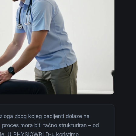
azloga zbog kojeg pacijenti dolaze na
a, proces mora biti tačno strukturiran – od
acije. U PHYSIOWRLD-u koristimo