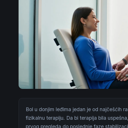
Bol u donjim leđima jedan je od najčešćih r
fizikalnu terapiju. Da bi terapija bila uspešn
prvog pregleda do poslednje faze stabiliz