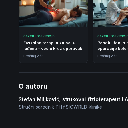
Saveti i prevencija
Saveti i prevencij
Fizikalna terapija za bol u
Rehabilitacija 
leđima - vodič kroz oporavak
operacije kole
punog oporav
Pročitaj više
Pročitaj više
O autoru
Stefan Miljković, strukovni fizioterapeut i
Stručni saradnik PHYSIOWRLD klinike