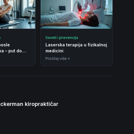
a
Saveti i prevencija
posle
Laserska terapija u fizikalnoj
na – put do
medicini
ka
Pročitaj više
 Ackerman kiropraktičar