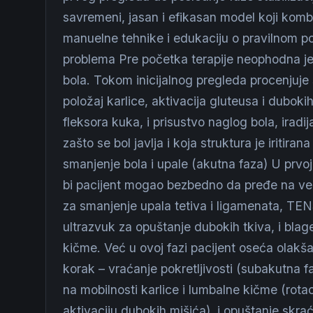
savremeni, jasan i efikasan model koji kombin
manuelne tehnike i edukaciju o pravilnom pok
problema Pre početka terapije neophodna je 
bola. Tokom inicijalnog pregleda procenjuje
položaj karlice, aktivacija gluteusa i dubokih
fleksora kuka, i prisustvo naglog bola, iradija
zašto se bol javlja i koja struktura je iritirana
smanjenje bola i upale (akutna faza) U prvoj fa
bi pacijent mogao bezbedno da pređe na vež
za smanjenje upala tetiva i ligamenata, TENS
ultrazvuk za opuštanje dubokih tkiva, i bla
kičme. Već u ovoj fazi pacijent oseća olakša
korak – vraćanje pokretljivosti (subakutna f
na mobilnosti karlice i lumbalne kičme (rotaci
aktivaciju dubokih mišića), i opuštanje skra