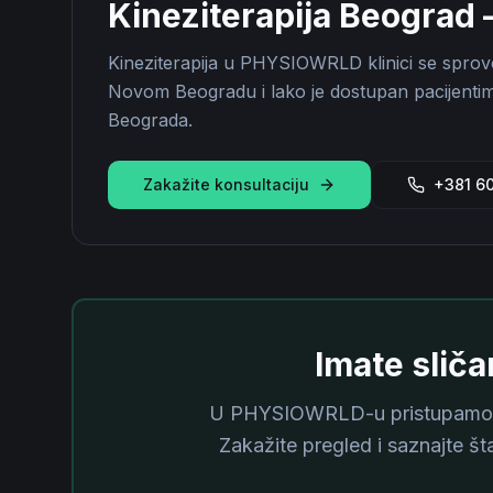
Kineziterapija Beograd
Kineziterapija u PHYSIOWRLD klinici se sprovo
Novom Beogradu i lako je dostupan pacijentim
Beograda.
Zakažite konsultaciju
+381 6
Imate slič
U PHYSIOWRLD-u pristupamo 
Zakažite pregled i saznajte šta