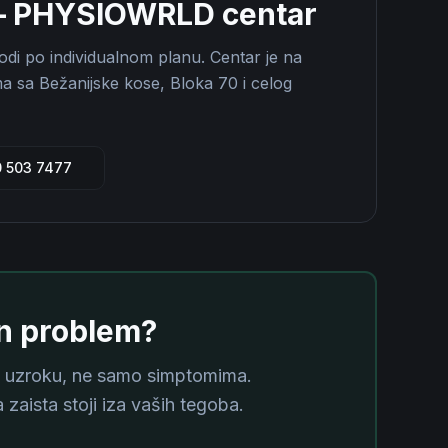
 – PHYSIOWRLD centar
di po individualnom planu. Centar je na
a sa Bežanijske kose, Bloka 70 i celog
0 503 7477
an problem?
uzroku, ne samo simptomima.
 zaista stoji iza vaših tegoba.