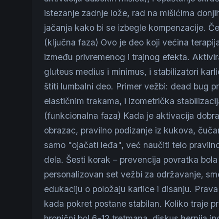
istezanje zadnje lože, rad na mišićima donji
jačanja kako bi se izbegle kompenzacije. Čet
(ključna faza) Ovo je deo koji većina terapi
između privremenog i trajnog efekta. Aktivir
gluteus medius i minimus, i stabilizatori karlic
štiti lumbalni deo. Primer vežbi: dead bug pr
elastičnim trakama, i izometrička stabilizacija
(funkcionalna faza) Kada je aktivacija dobra
obrazac, pravilno podizanje iz kukova, čučanj i
samo "ojačati leđa", već naučiti telo pravi
dela. Šesti korak – prevencija povratka bola
personalizovan set vežbi za održavanje, smer
edukaciju o položaju karlice i disanju. Prav
kada pokret postane stabilan. Koliko traje p
hronični bol 6-12 tretmana, diskus hernija i