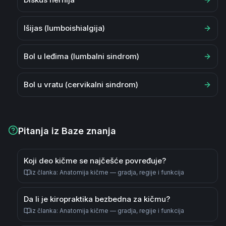
Išijas (lumboishialgija)
Bol u leđima (lumbalni sindrom)
Bol u vratu (cervikalni sindrom)
Pitanja iz Baze znanja
Koji deo kičme se najčešće povređuje?
iz članka
:
Anatomija kičme — gradja, regije i funkcija
Da li je kiropraktika bezbedna za kičmu?
iz članka
:
Anatomija kičme — gradja, regije i funkcija