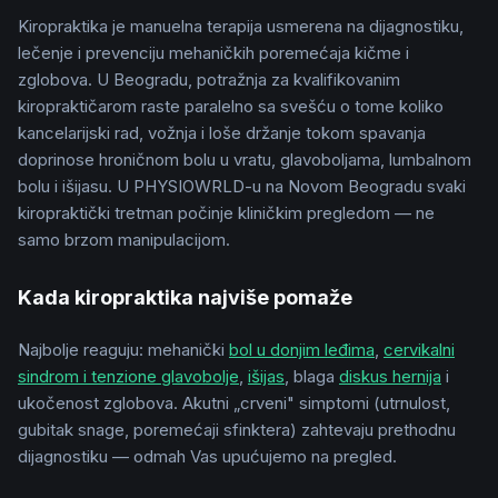
Kiropraktika je manuelna terapija usmerena na dijagnostiku,
lečenje i prevenciju mehaničkih poremećaja kičme i
zglobova. U Beogradu, potražnja za kvalifikovanim
kiropraktičarom raste paralelno sa svešću o tome koliko
kancelarijski rad, vožnja i loše držanje tokom spavanja
doprinose hroničnom bolu u vratu, glavoboljama, lumbalnom
bolu i išijasu. U PHYSIOWRLD-u na Novom Beogradu svaki
kiropraktički tretman počinje kliničkim pregledom — ne
samo brzom manipulacijom.
Kada kiropraktika najviše pomaže
Najbolje reaguju: mehanički
bol u donjim leđima
,
cervikalni
sindrom i tenzione glavobolje
,
išijas
, blaga
diskus hernija
i
ukočenost zglobova. Akutni „crveni" simptomi (utrnulost,
gubitak snage, poremećaji sfinktera) zahtevaju prethodnu
dijagnostiku — odmah Vas upućujemo na pregled.