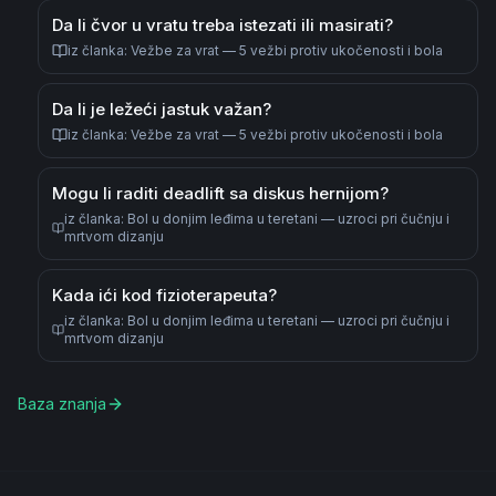
Da li čvor u vratu treba istezati ili masirati?
iz članka
:
Vežbe za vrat — 5 vežbi protiv ukočenosti i bola
Da li je ležeći jastuk važan?
iz članka
:
Vežbe za vrat — 5 vežbi protiv ukočenosti i bola
Mogu li raditi deadlift sa diskus hernijom?
iz članka
:
Bol u donjim leđima u teretani — uzroci pri čučnju i
mrtvom dizanju
Kada ići kod fizioterapeuta?
iz članka
:
Bol u donjim leđima u teretani — uzroci pri čučnju i
mrtvom dizanju
Baza znanja