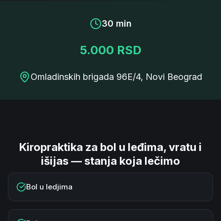
30 min
5.000 RSD
Omladinskih brigada 96E/4, Novi Beograd
Kiropraktika za bol u leđima, vratu i
išijas — stanja koja lečimo
Bol u ledjima