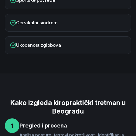
Sportske povrede
Cervikalni sindrom
Ukocenost zglobova
Kako izgleda kiropraktički tretman u
Beogradu
1
Pregled i procena
Analiza posture, testovi pokretljivosti, identifikacija