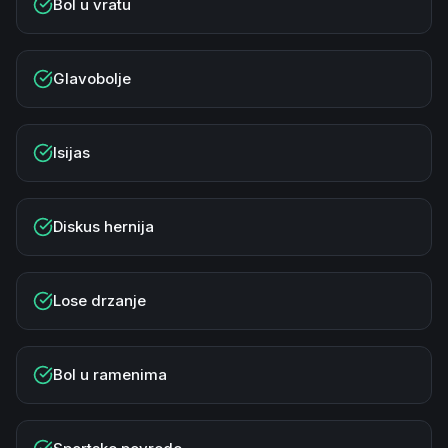
Bol u vratu
Glavobolje
Isijas
Diskus hernija
Lose drzanje
Bol u ramenima