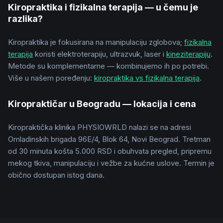
Kiropraktika i fizikalna terapija — u čemu je
razlika?
Kiropraktika je fokusirana na manipulaciju zglobova;
fizikalna
terapija
koristi elektroterapiju, ultrazvuk, laser i
kineziterapiju
.
Metode su komplementarne — kombinujemo ih po potrebi.
Više u našem poređenju:
kiropraktika vs fizikalna terapija
.
Kiropraktičar u Beogradu — lokacija i cena
Kiropraktička klinika PHYSIOWRLD nalazi se na adresi
Omladinskih brigada 96E/4, Blok 64, Novi Beograd. Tretman
od 30 minuta košta 5.000 RSD i obuhvata pregled, pripremu
mekog tkiva, manipulaciju i vežbe za kućne uslove. Termin je
obično dostupan istog dana.