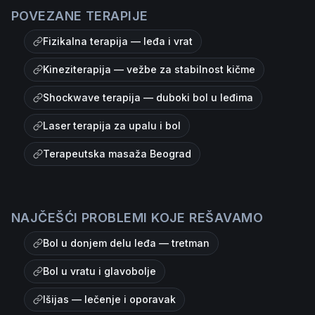
POVEZANE TERAPIJE
Fizikalna terapija — leđa i vrat
Kineziterapija — vežbe za stabilnost kičme
Shockwave terapija — duboki bol u leđima
Laser terapija za upalu i bol
Terapeutska masaža Beograd
NAJČEŠĆI PROBLEMI KOJE REŠAVAMO
Bol u donjem delu leđa — tretman
Bol u vratu i glavobolje
Išijas — lečenje i oporavak