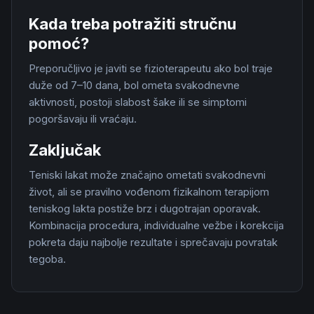
Kada treba potražiti stručnu
pomoć?
Preporučljivo je javiti se fizioterapeutu ako bol traje
duže od 7–10 dana, bol ometa svakodnevne
aktivnosti, postoji slabost šake ili se simptomi
pogoršavaju ili vraćaju.
Zaključak
Teniski lakat može značajno ometati svakodnevni
život, ali se pravilno vođenom fizikalnom terapijom
teniskog lakta postiže brz i dugotrajan oporavak.
Kombinacija procedura, individualne vežbe i korekcija
pokreta daju najbolje rezultate i sprečavaju povratak
tegoba.