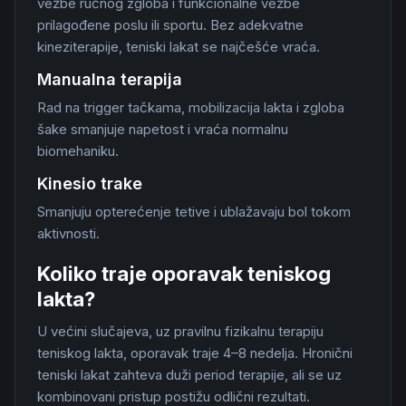
vežbe ručnog zgloba i funkcionalne vežbe
prilagođene poslu ili sportu. Bez adekvatne
kineziterapije, teniski lakat se najčešće vraća.
Manualna terapija
Rad na trigger tačkama, mobilizacija lakta i zgloba
šake smanjuje napetost i vraća normalnu
biomehaniku.
Kinesio trake
Smanjuju opterećenje tetive i ublažavaju bol tokom
aktivnosti.
Koliko traje oporavak teniskog
lakta?
U većini slučajeva, uz pravilnu fizikalnu terapiju
teniskog lakta, oporavak traje 4–8 nedelja. Hronični
teniski lakat zahteva duži period terapije, ali se uz
kombinovani pristup postižu odlični rezultati.