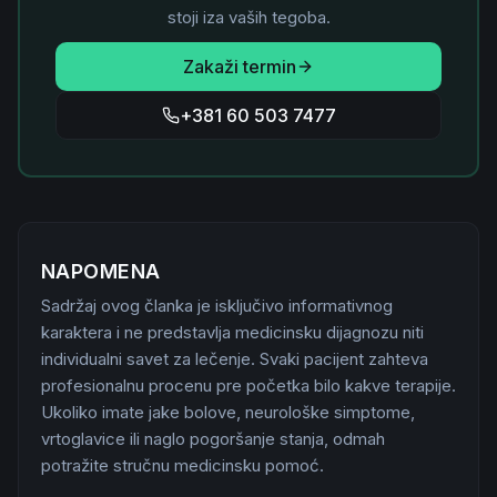
stoji iza vaših tegoba.
Zakaži termin
+381 60 503 7477
NAPOMENA
Sadržaj ovog članka je isključivo informativnog
karaktera i ne predstavlja medicinsku dijagnozu niti
individualni savet za lečenje. Svaki pacijent zahteva
profesionalnu procenu pre početka bilo kakve terapije.
Ukoliko imate jake bolove, neurološke simptome,
vrtoglavice ili naglo pogoršanje stanja, odmah
potražite stručnu medicinsku pomoć.