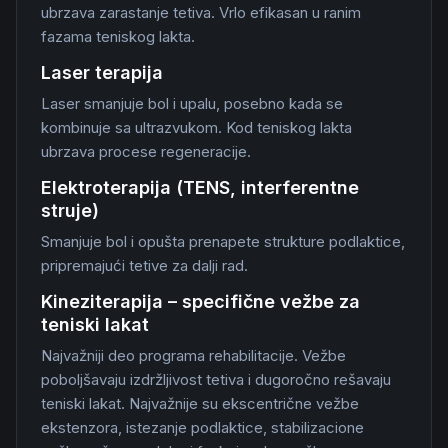
ubrzava zarastanje tetiva. Vrlo efikasan u ranim
fazama teniskog lakta.
Laser terapija
Laser smanjuje bol i upalu, posebno kada se
kombinuje sa ultrazvukom. Kod teniskog lakta
ubrzava procese regeneracije.
Elektroterapija (TENS, interferentne
struje)
Smanjuje bol i opušta prenapete strukture podlaktice,
pripremajući tetive za dalji rad.
Kineziterapija – specifične vežbe za
teniski lakat
Najvažniji deo programa rehabilitacije. Vežbe
poboljšavaju izdržljivost tetiva i dugoročno rešavaju
teniski lakat. Najvažnije su ekscentrične vežbe
ekstenzora, istezanje podlaktice, stabilizacione