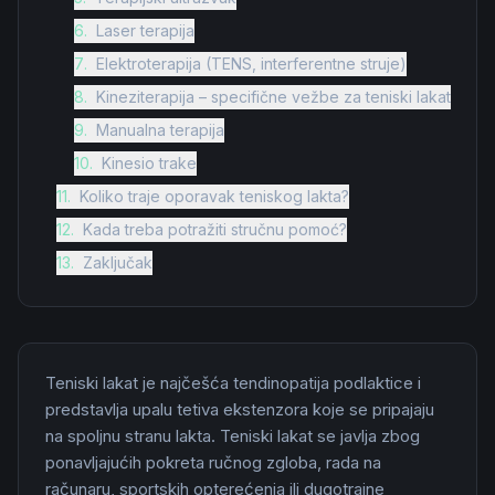
6
.
Laser terapija
7
.
Elektroterapija (TENS, interferentne struje)
8
.
Kineziterapija – specifične vežbe za teniski lakat
9
.
Manualna terapija
10
.
Kinesio trake
11
.
Koliko traje oporavak teniskog lakta?
12
.
Kada treba potražiti stručnu pomoć?
13
.
Zaključak
Teniski lakat je najčešća tendinopatija podlaktice i
predstavlja upalu tetiva ekstenzora koje se pripajaju
na spoljnu stranu lakta. Teniski lakat se javlja zbog
ponavljajućih pokreta ručnog zgloba, rada na
računaru, sportskih opterećenja ili dugotrajne