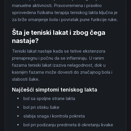
manuelne aktivnosti. Pravovremena i pravilno
sprovedena fizikalna terapija teniskog lakta ključna je
za brže smanjenje bola i povratak pune funkcije ruke.
Šta je teniski lakat i zbog čega
nastaje?
Teniski lakat nastaje kada se tetive ekstenzora
prenapregnu i počnu da se inflamiraju. U ranim
fazama teniski lakat izaziva nelagodnost, dok u
kasnijim fazama može dovesti do značajnog bola i
slabosti šake.
Najčešći simptomi teniskog lakta
bol sa spoljne strane lakta
bol pri stisku šake
slabija snaga i kontrola pokreta
bol pri podizanju predmeta ili okretanju kvake