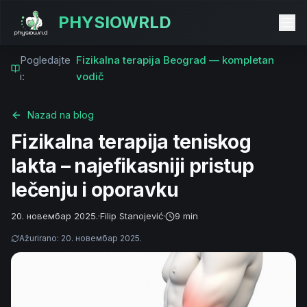
PHYSIOWRLD
Pogledajte
Fizikalna terapija Beograd — kompletan
i:
vodič
Nazad na blog
Fizikalna terapija teniskog
lakta – najefikasniji pristup
lečenju i oporavku
20. новембар 2025.
·
Filip Stanojević
·
9 min
Ažurirano
:
20. новембар 2025.