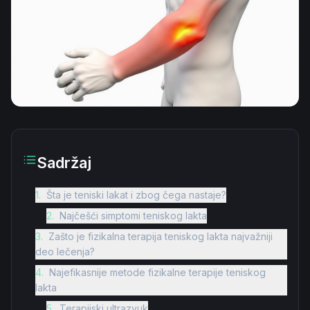
Sadržaj
1
.
Šta je teniski lakat i zbog čega nastaje?
2
.
Najčešći simptomi teniskog lakta
3
.
Zašto je fizikalna terapija teniskog lakta najvažniji
deo lečenja?
4
.
Najefikasnije metode fizikalne terapije teniskog
lakta
5
.
Terapijski ultrazvuk