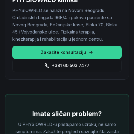
PHYSIOWRLD se nalazi na Novom Beogradu,
Omladinskih brigada 96E/4, i pokriva pacijente sa
Novog Beograda, Bežanijske kose, Bloka 70, Bloka
45 i Vojvođanske ulice. Fizikalna terapija,
kineziterapija i rehabilitacija u jednom centru.
Zakažite konsultaciju
+381 60 503 7477
Imate sličan problem?
U PHYSIOWRLD-u pristupamo uzroku, ne samo
simptomima. Zakažite pregled i saznajte šta zaista