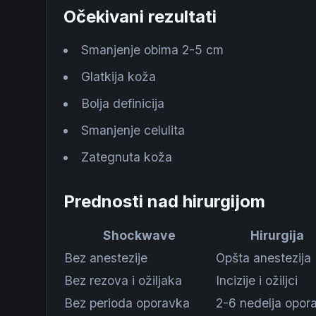
Očekivani rezultati
Smanjenje obima 2-5 cm
Glatkija koža
Bolja definicija
Smanjenje celulita
Zategnuta koža
Prednosti nad hirurgijom
Shockwave
Hirurgija
Bez anestezije
Opšta anestezija
Bez rezova i ožiljaka
Incizije i ožiljci
Bez perioda oporavka
2-6 nedelja opor