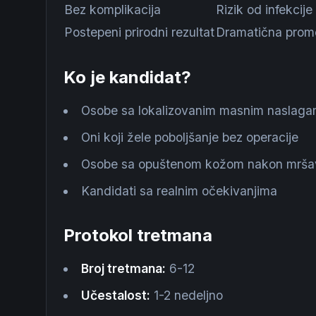
Bez komplikacija
Rizik od infekcije
Postepeni prirodni rezultat
Dramatična prom
Ko je kandidat?
Osobe sa lokalizovanim masnim naslag
Oni koji žele poboljšanje bez operacije
Osobe sa opuštenom kožom nakon mršav
Kandidati sa realnim očekivanjima
Protokol tretmana
Broj tretmana:
6-12
Učestalost:
1-2 nedeljno