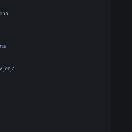
ena
ama
ljenja