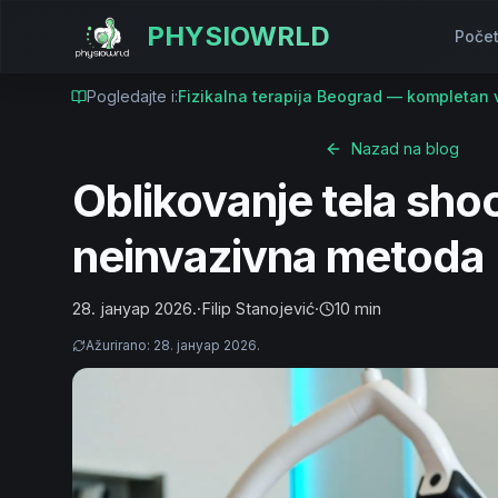
PHYSIOWRLD
Poče
Pogledajte i:
Fizikalna terapija Beograd — kompletan 
Nazad na blog
Oblikovanje tela sho
neinvazivna metoda
28. јануар 2026.
·
Filip Stanojević
·
10 min
Ažurirano
:
28. јануар 2026.