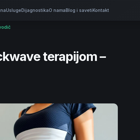
tna
Usluge
Dijagnostika
O nama
Blog i saveti
Kontakt
vodič
ckwave terapijom –