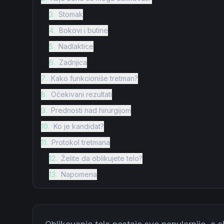
3
.
Stomak
4
.
Bokovi i butine
5
.
Nadlaktice
6
.
Zadnjica
7
.
Kako funkcioniše tretman?
8
.
Očekivani rezultati
9
.
Prednosti nad hirurgijom
10
.
Ko je kandidat?
11
.
Protokol tretmana
12
.
Želite da oblikujete telo?
13
.
Napomena