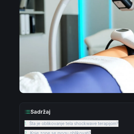
Sadržaj
1
.
Šta je oblikovanje tela shockwave terapijom?
2
.
Koje zone se mogu oblikovati?