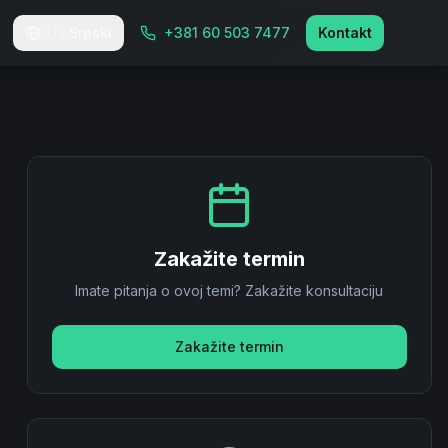
🇷🇸
Srpski
+381 60 503 7477
Kontakt
Zakažite termin
Imate pitanja o ovoj temi? Zakažite konsultaciju
Zakažite termin