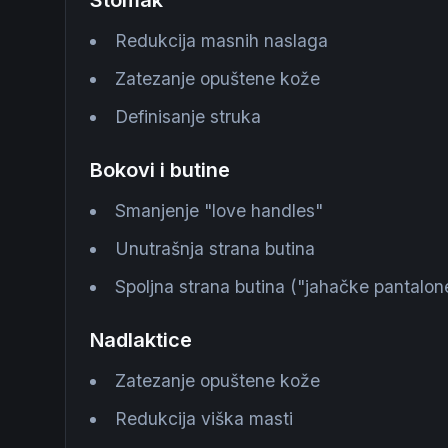
Redukcija masnih naslaga
Zatezanje opuštene kože
Definisanje struka
Bokovi i butine
Smanjenje "love handles"
Unutrašnja strana butina
Spoljna strana butina ("jahačke pantalon
Nadlaktice
Zatezanje opuštene kože
Redukcija viška masti