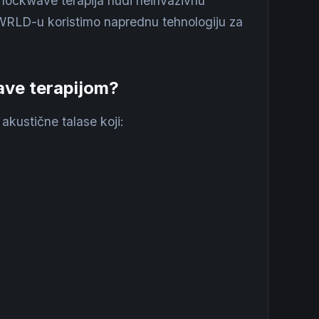
 shockwave terapija nudi neinvazivnu
WRLD-u koristimo naprednu tehnologiju za
wave terapijom?
akustične talase koji: