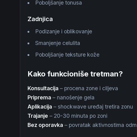
Poboljšanje tonusa
Zadnjica
Podizanje i oblikovanje
Smanjenje celulita
Poboljšanje teksture kože
Kako funkcioniše tretman?
Konsultacija
– procena zone i ciljeva
Priprema
– nanošenje gela
Aplikacija
– shockwave uređaj tretira zonu
Trajanje
– 20-30 minuta po zoni
Bez oporavka
– povratak aktivnostima od