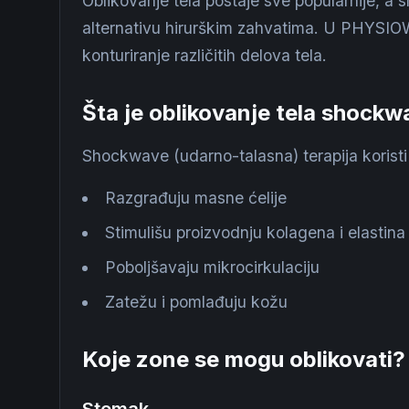
Oblikovanje tela postaje sve popularnije, a
alternativu hirurškim zahvatima. U PHYSIO
konturiranje različitih delova tela.
Šta je oblikovanje tela shock
Shockwave (udarno-talasna) terapija koristi 
Razgrađuju masne ćelije
Stimulišu proizvodnju kolagena i elastina
Poboljšavaju mikrocirkulaciju
Zatežu i pomlađuju kožu
Koje zone se mogu oblikovati?
Stomak