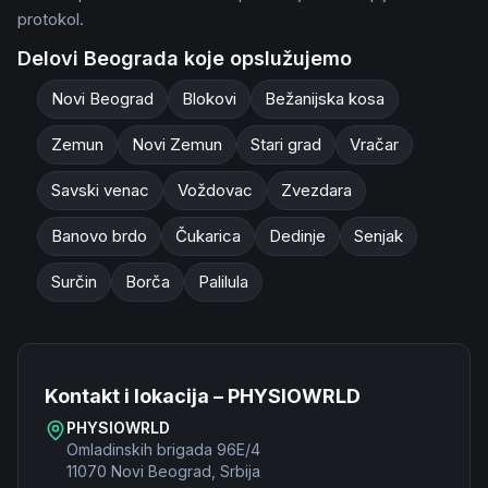
protokol.
Delovi Beograda koje opslužujemo
Novi Beograd
Blokovi
Bežanijska kosa
Zemun
Novi Zemun
Stari grad
Vračar
Savski venac
Voždovac
Zvezdara
Banovo brdo
Čukarica
Dedinje
Senjak
Surčin
Borča
Palilula
Kontakt i lokacija – PHYSIOWRLD
PHYSIOWRLD
Omladinskih brigada 96E/4
11070 Novi Beograd,
Srbija