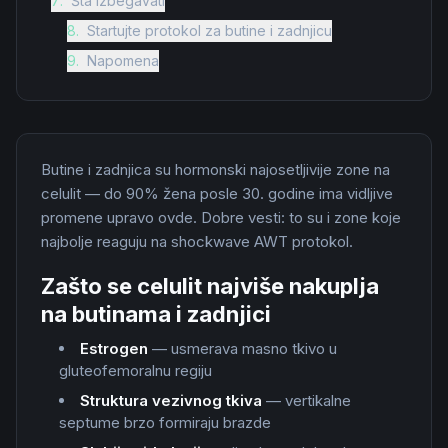
7
.
Šta izbegavati
8
.
Startujte protokol za butine i zadnjicu
9
.
Napomena
Butine i zadnjica su hormonski najosetljivije zone na
celulit — do 90% žena posle 30. godine ima vidljive
promene upravo ovde. Dobre vesti: to su i zone koje
najbolje reaguju na shockwave AWT protokol.
Zašto se celulit najviše nakuplja
na butinama i zadnjici
Estrogen
— usmerava masno tkivo u
gluteofemoralnu regiju
Struktura vezivnog tkiva
— vertikalne
septume brzo formiraju brazde