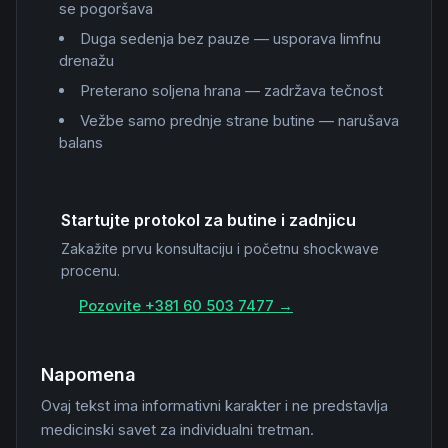
se pogoršava
Duga sedenja bez pauze — usporava limfnu
drenažu
Preterano soljena hrana — zadržava tečnost
Vežbe samo prednje strane butine — narušava
balans
Startujte protokol za butine i zadnjicu
Zakažite prvu konsultaciju i početnu shockwave
procenu.
Pozovite +381 60 503 7477 →
Napomena
Ovaj tekst ima informativni karakter i ne predstavlja
medicinski savet za individualni tretman.