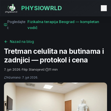
PHYSIOWRLD
Pogledajte
Fizikalna terapija Beograd — kompletan
i:
vodič
Nazad na blog
Tretman celulita na butinama i
zadnjici — protokol i cena
7. јул 2026.
·
Filip Stanojević
·
11 min
Ažurirano
:
7. јул 2026.