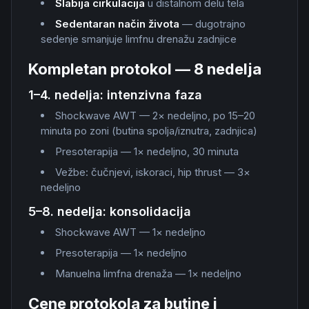
Slabija cirkulacija
u distalnom delu tela
Sedentaran način života
— dugotrajno
sedenje smanjuje limfnu drenažu zadnjice
Kompletan protokol — 8 nedelja
1–4. nedelja: intenzivna faza
Shockwave AWT — 2× nedeljno, po 15–20
minuta po zoni (butina spolja/iznutra, zadnjica)
Presoterapija — 1× nedeljno, 30 minuta
Vežbe: čučnjevi, iskoraci, hip thrust — 3×
nedeljno
5–8. nedelja: konsolidacija
Shockwave AWT — 1× nedeljno
Presoterapija — 1× nedeljno
Manuelna limfna drenaža — 1× nedeljno
Cene protokola za butine i