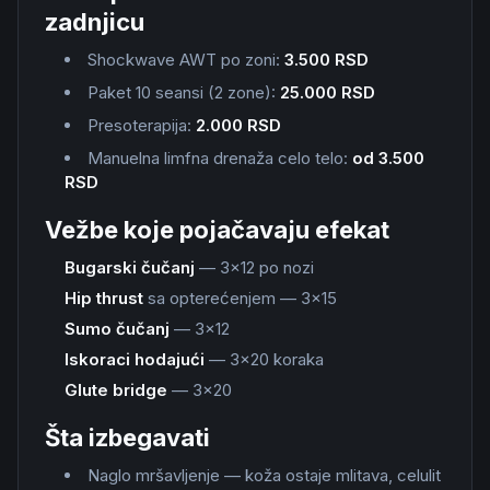
zadnjicu
Shockwave AWT po zoni:
3.500 RSD
Paket 10 seansi (2 zone):
25.000 RSD
Presoterapija:
2.000 RSD
Manuelna limfna drenaža celo telo:
od 3.500
RSD
Vežbe koje pojačavaju efekat
Bugarski čučanj
— 3×12 po nozi
Hip thrust
sa opterećenjem — 3×15
Sumo čučanj
— 3×12
Iskoraci hodajući
— 3×20 koraka
Glute bridge
— 3×20
Šta izbegavati
Naglo mršavljenje — koža ostaje mlitava, celulit