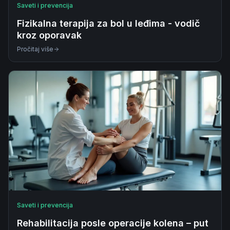
Saveti i prevencija
Fizikalna terapija za bol u leđima - vodič
kroz oporavak
Pročitaj više
Saveti i prevencija
Rehabilitacija posle operacije kolena – put