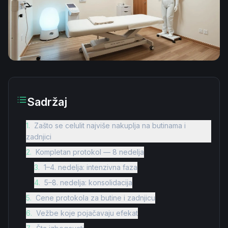
Sadržaj
1
.
Zašto se celulit najviše nakuplja na butinama i
zadnjici
2
.
Kompletan protokol — 8 nedelja
3
.
1–4. nedelja: intenzivna faza
4
.
5–8. nedelja: konsolidacija
5
.
Cene protokola za butine i zadnjicu
6
.
Vežbe koje pojačavaju efekat