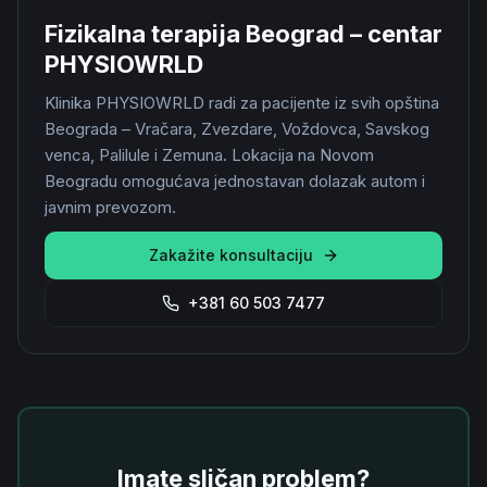
Fizikalna terapija Beograd – centar
PHYSIOWRLD
Klinika PHYSIOWRLD radi za pacijente iz svih opština
Beograda – Vračara, Zvezdare, Voždovca, Savskog
venca, Palilule i Zemuna. Lokacija na Novom
Beogradu omogućava jednostavan dolazak autom i
javnim prevozom.
Zakažite konsultaciju
+381 60 503 7477
Imate sličan problem?