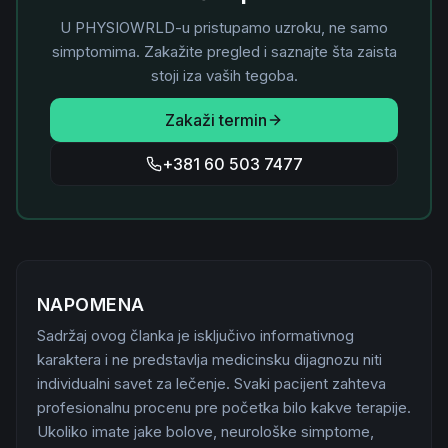
U PHYSIOWRLD-u pristupamo uzroku, ne samo
simptomima. Zakažite pregled i saznajte šta zaista
stoji iza vaših tegoba.
Zakaži termin
+381 60 503 7477
NAPOMENA
Sadržaj ovog članka je isključivo informativnog
karaktera i ne predstavlja medicinsku dijagnozu niti
individualni savet za lečenje. Svaki pacijent zahteva
profesionalnu procenu pre početka bilo kakve terapije.
Ukoliko imate jake bolove, neurološke simptome,