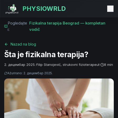
PHYSIOWRLD
Pogledajte
Fizikalna terapija Beograd — kompletan
i:
vodič
Nazad na blog
Šta je fizikalna terapija?
2. децембар 2025.
·
Filip Stanojević, strukovni fizioterapeut
·
8 min
Ažurirano
:
2. децембар 2025.