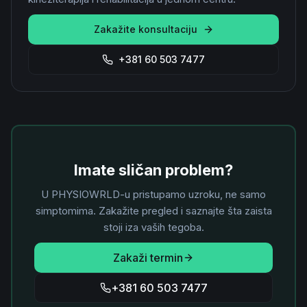
Zakažite konsultaciju
+381 60 503 7477
Imate sličan problem?
U PHYSIOWRLD-u pristupamo uzroku, ne samo
simptomima. Zakažite pregled i saznajte šta zaista
stoji iza vaših tegoba.
Zakaži termin
+381 60 503 7477