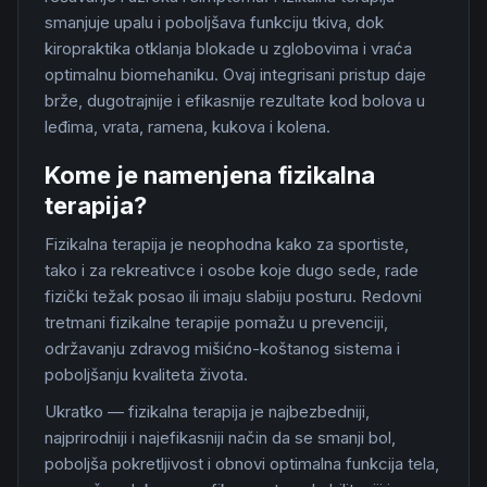
smanjuje upalu i poboljšava funkciju tkiva, dok
kiropraktika otklanja blokade u zglobovima i vraća
optimalnu biomehaniku. Ovaj integrisani pristup daje
brže, dugotrajnije i efikasnije rezultate kod bolova u
leđima, vrata, ramena, kukova i kolena.
Kome je namenjena fizikalna
terapija?
Fizikalna terapija je neophodna kako za sportiste,
tako i za rekreativce i osobe koje dugo sede, rade
fizički težak posao ili imaju slabiju posturu. Redovni
tretmani fizikalne terapije pomažu u prevenciji,
održavanju zdravog mišićno-koštanog sistema i
poboljšanju kvaliteta života.
Ukratko — fizikalna terapija je najbezbedniji,
najprirodniji i najefikasniji način da se smanji bol,
poboljša pokretljivost i obnovi optimalna funkcija tela,