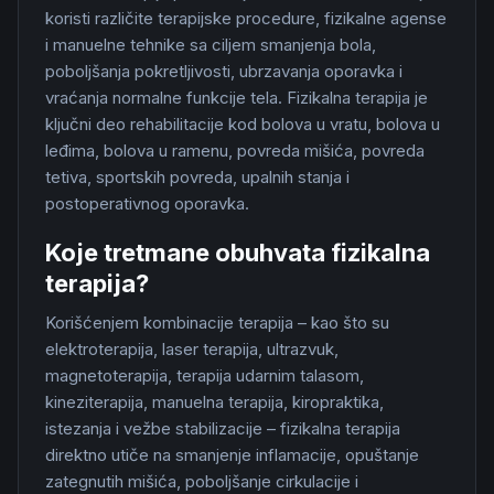
koristi različite terapijske procedure, fizikalne agense
i manuelne tehnike sa ciljem smanjenja bola,
poboljšanja pokretljivosti, ubrzavanja oporavka i
vraćanja normalne funkcije tela. Fizikalna terapija je
ključni deo rehabilitacije kod bolova u vratu, bolova u
leđima, bolova u ramenu, povreda mišića, povreda
tetiva, sportskih povreda, upalnih stanja i
postoperativnog oporavka.
Koje tretmane obuhvata fizikalna
terapija?
Korišćenjem kombinacije terapija – kao što su
elektroterapija, laser terapija, ultrazvuk,
magnetoterapija, terapija udarnim talasom,
kineziterapija, manuelna terapija, kiropraktika,
istezanja i vežbe stabilizacije – fizikalna terapija
direktno utiče na smanjenje inflamacije, opuštanje
zategnutih mišića, poboljšanje cirkulacije i