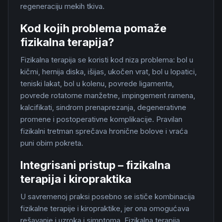
regeneraciju mekih tkiva.
Kod kojih problema pomaže
fizikalna terapija?
Fizikalna terapija se koristi kod niza problema: bol u
kičmi, hernija diska, išijas, ukočen vrat, bol u lopatici,
teniski lakat, bol u kolenu, povrede ligamenta,
povrede rotatorne manžetne, impingement ramena,
kalcifikati, sindrom prenaprezanja, degenerativne
promene i postoperativne komplikacije. Pravilan
fizikalni tretman sprečava hronične bolove i vraća
puni obim pokreta.
Integrisani pristup – fizikalna
terapija i kiropraktika
U savremenoj praksi posebno se ističe kombinacija
fizikalne terapije i kiropraktike, jer ona omogućava
rešavanje i uzroka i simptoma. Fizikalna terapija