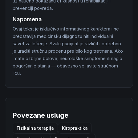
uz naučno dokazanu efikasnost u rehabilitaciji i
prevenciji povreda.
Napomena
Ovaj tekst je isključivo informativnog karaktera i ne
predstavlja medicinsku dijagnozu niti individualni
savet za lečenje. Svaki pacijent je različit i potrebno
je uraditi stručnu procenu pre bilo kog tretmana. Ako
imate ozbiljne bolove, neurološke simptome ili naglo
pogoršanje stanja — obavezno se javite stručnom
licu.
Povezane usluge
Fizikalna terapija
Kiropraktika