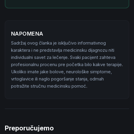
NAPOMENA
Sadržaj ovog članka je isključivo informativnog
karaktera i ne predstavlja medicinsku dijagnozu niti
individualni savet za lečenje. Svaki pacijent zahteva
profesionalnu procenu pre početka bilo kakve terapije.
Ukoliko imate jake bolove, neurološke simptome,
vrtoglavice ili naglo pogoršanje stanja, odmah
potražite stručnu medicinsku pomoć.
Preporučujemo