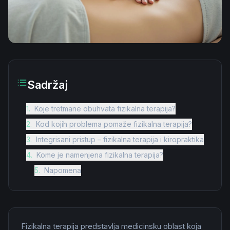
Sadržaj
1
.
Koje tretmane obuhvata fizikalna terapija?
2
.
Kod kojih problema pomaže fizikalna terapija?
3
.
Integrisani pristup – fizikalna terapija i kiropraktika
4
.
Kome je namenjena fizikalna terapija?
5
.
Napomena
Fizikalna terapija predstavlja medicinsku oblast koja