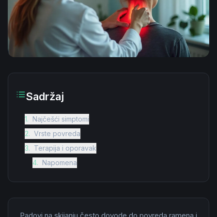
Sadržaj
1
.
Najčešći simptomi
2
.
Vrste povreda
3
.
Terapija i oporavak
4
.
Napomena
Padovi na skijanju često dovode do povreda ramena i