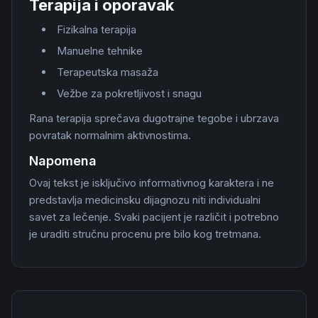
Terapija i oporavak
Fizikalna terapija
Manuelne tehnike
Terapeutska masaža
Vežbe za pokretljivost i snagu
Rana terapija sprečava dugotrajne tegobe i ubrzava
povratak normalnim aktivnostima.
Napomena
Ovaj tekst je isključivo informativnog karaktera i ne
predstavlja medicinsku dijagnozu niti individualni
savet za lečenje. Svaki pacijent je različit i potrebno
je uraditi stručnu procenu pre bilo kog tretmana.