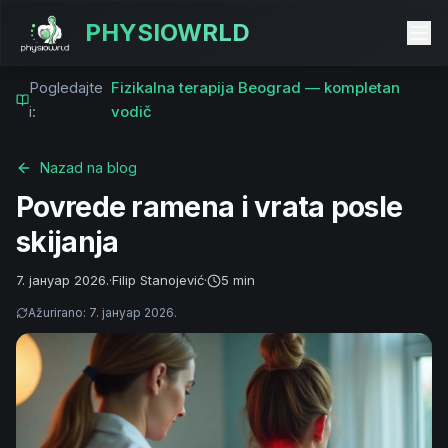
PHYSIOWRLD
Pogledajte
Fizikalna terapija Beograd — kompletan
i:
vodič
Nazad na blog
Povrede ramena i vrata posle
skijanja
7. јануар 2026.
·
Filip Stanojević
·
5 min
Ažurirano
:
7. јануар 2026.