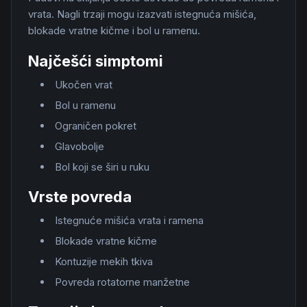
vrata. Nagli trzaji mogu izazvati istegnuća mišića,
blokade vratne kičme i bol u ramenu.
Najčešći simptomi
Ukočen vrat
Bol u ramenu
Ograničen pokret
Glavobolje
Bol koji se širi u ruku
Vrste povreda
Istegnuće mišića vrata i ramena
Blokade vratne kičme
Kontuzije mekih tkiva
Povreda rotatorne manžetne