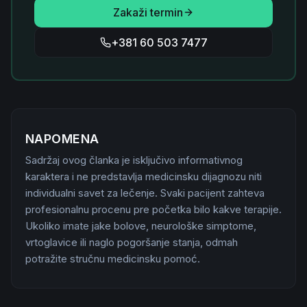
Zakaži termin
+381 60 503 7477
NAPOMENA
Sadržaj ovog članka je isključivo informativnog
karaktera i ne predstavlja medicinsku dijagnozu niti
individualni savet za lečenje. Svaki pacijent zahteva
profesionalnu procenu pre početka bilo kakve terapije.
Ukoliko imate jake bolove, neurološke simptome,
vrtoglavice ili naglo pogoršanje stanja, odmah
potražite stručnu medicinsku pomoć.