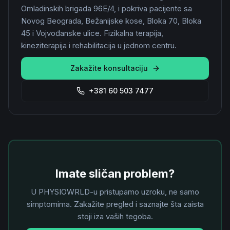
Omladinskih brigada 96E/4, i pokriva pacijente sa
Novog Beograda, Bežanijske kose, Bloka 70, Bloka
45 i Vojvođanske ulice. Fizikalna terapija,
kineziterapija i rehabilitacija u jednom centru.
Zakažite konsultaciju
+381 60 503 7477
Imate sličan problem?
U PHYSIOWRLD-u pristupamo uzroku, ne samo
simptomima. Zakažite pregled i saznajte šta zaista
stoji iza vaših tegoba.