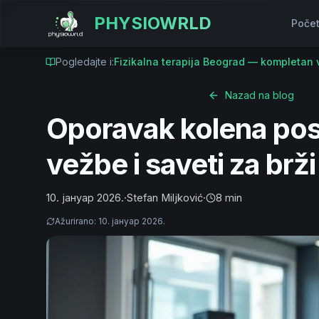
PHYSIOWRLD
Poče
Pogledajte i:
Fizikalna terapija Beograd — kompletan 
Nazad na blog
Oporavak kolena posl
vežbe i saveti za brž
10. јануар 2026.
·
Stefan Miljković
·
8 min
Ažurirano
:
10. јануар 2026.