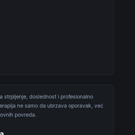
strpljenje, doslednost i profesionalno
 terapija ne samo da ubrzava oporavak, već
novnih povreda.
na