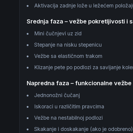
Aktivacija zadnje lože u ležećem položaj
Srednja faza – vežbe pokretljivosti i
Mini čučnjevi uz zid
Stepanje na nisku stepenicu
Vežbe sa elastičnom trakom
Klizanje pete po podlozi za savijanje kol
Napredna faza – funkcionalne vežbe
Jednonožni čučanj
Iskoraci u različitim pravcima
Vežbe na nestabilnoj podlozi
Skakanje i doskakanje (ako je odobreno)