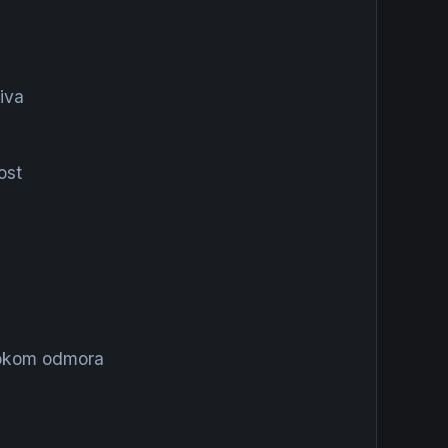
iva
ost
tokom odmora