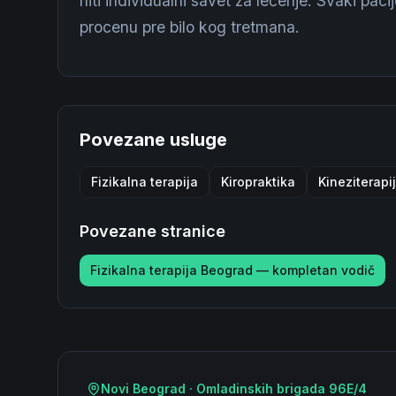
niti individualni savet za lečenje. Svaki pacij
procenu pre bilo kog tretmana.
Povezane usluge
Fizikalna terapija
Kiropraktika
Kineziterapi
Povezane stranice
Fizikalna terapija Beograd — kompletan vodič
Novi Beograd · Omladinskih brigada 96E/4