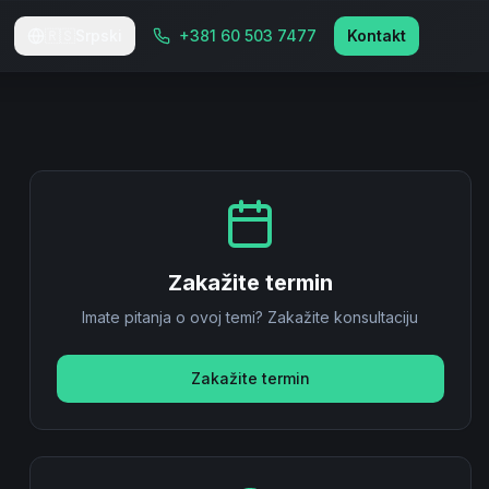
🇷🇸
Srpski
+381 60 503 7477
Kontakt
Zakažite termin
Imate pitanja o ovoj temi? Zakažite konsultaciju
Zakažite termin