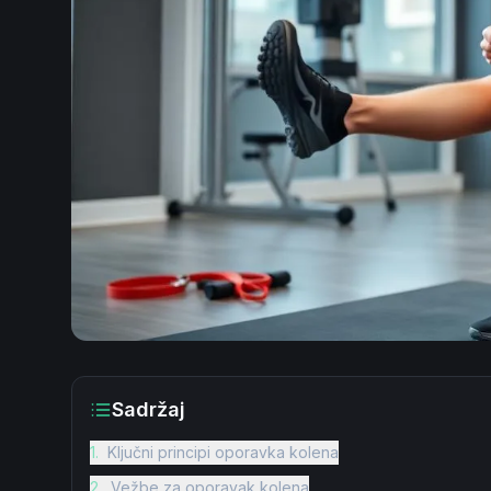
Sadržaj
1
.
Ključni principi oporavka kolena
2
.
Vežbe za oporavak kolena