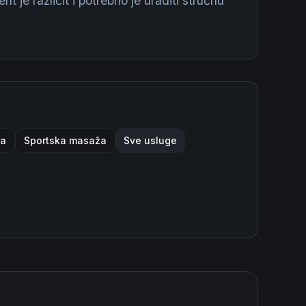
ent je različit i potrebno je uraditi stručnu
ja
Sportska masaža
Sve usluge