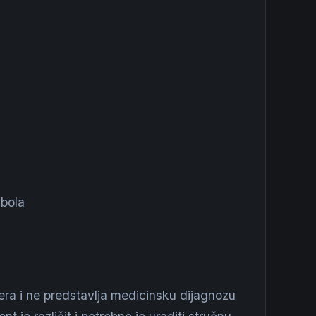
bola
tera i ne predstavlja medicinsku dijagnozu