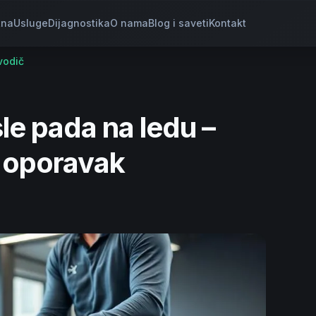
tna
Usluge
Dijagnostika
O nama
Blog i saveti
Kontakt
vodič
e pada na ledu –
i oporavak