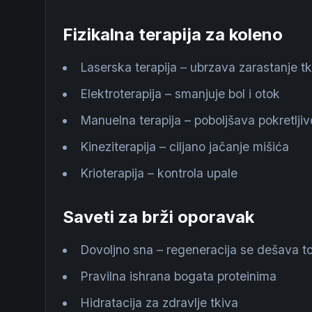
Fizikalna terapija za koleno
Laserska terapija – ubrzava zarastanje tk
Elektroterapija – smanjuje bol i otok
Manuelna terapija – poboljšava pokretljiv
Kineziterapija – ciljano jačanje mišića
Krioterapija – kontrola upale
Saveti za brži oporavak
Dovoljno sna – regeneracija se dešava 
Pravilna ishrana bogata proteinima
Hidratacija za zdravlje tkiva