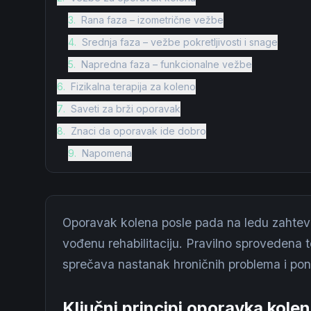
3
.
Rana faza – izometrične vežbe
4
.
Srednja faza – vežbe pokretljivosti i snage
5
.
Napredna faza – funkcionalne vežbe
6
.
Fizikalna terapija za koleno
7
.
Saveti za brži oporavak
8
.
Znaci da oporavak ide dobro
9
.
Napomena
Oporavak kolena posle pada na ledu zahteva 
vođenu rehabilitaciju. Pravilno sprovedena
sprečava nastanak hroničnih problema i po
Ključni principi oporavka kole