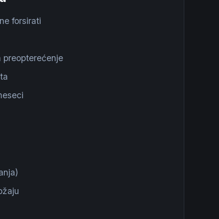
e forsirati
a preopterećenje
eta
meseci
anja)
ožaju