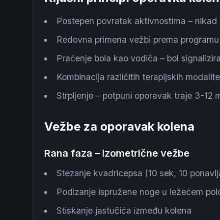
Postepen povratak aktivnostima – nikad n
Redovna primena vežbi prema programu
Praćenje bola kao vodiča – bol signalizir
Kombinacija različitih terapijskih modalit
Strpljenje – potpuni oporavak traje 3-12 
Vežbe za oporavak kolena
Rana faza – izometrične vežbe
Stezanje kvadricepsa (10 sek, 10 ponavlj
Podizanje ispružene noge u ležećem pol
Stiskanje jastučića između kolena