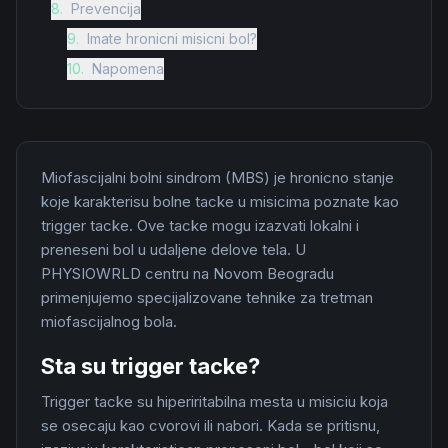
8
.
Prevencija
9
.
Imate hronicni misicni bol?
10
.
Napomena
Miofascijalni bolni sindrom (MBS) je hronicno stanje
koje karakterisu bolne tacke u misicima poznate kao
trigger tacke. Ove tacke mogu izazvati lokalni i
preneseni bol u udaljene delove tela. U
PHYSIOWRLD centru na Novom Beogradu
primenjujemo specijalizovane tehnike za tretman
miofascijalnog bola.
Sta su trigger tacke?
Trigger tacke su hiperiritabilna mesta u misiciu koja
se osecaju kao cvorovi ili nabori. Kada se pritisnu,