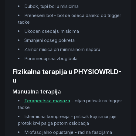
Dubok, tupi bol u misicima
Preneseni bol - bol se oseca daleko od trigger
tacke
Ukocen osecaj u misicima
Smanjeni opseg pokreta
Zamor misica pri minimalnom naporu
Poremecaj sna zbog bola
Fizikalna terapija u PHYSIOWRLD-
u
Manualna terapija
Terapeutska masaza
- ciljan pritisak na trigger
tacke
Ishemicna kompresija - pritisak koji smanjuje
protok krvi pa ga potom oslobadja
Miofascijalno opustanje - rad na fascijama