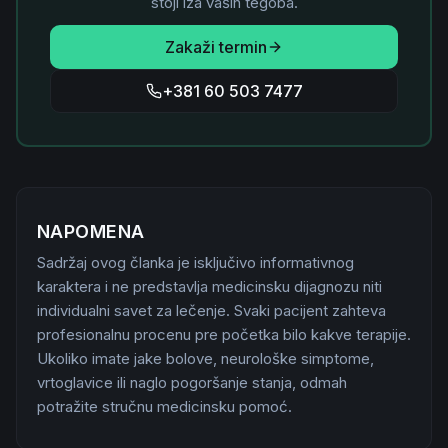
stoji iza vaših tegoba.
Zakaži termin
+381 60 503 7477
NAPOMENA
Sadržaj ovog članka je isključivo informativnog
karaktera i ne predstavlja medicinsku dijagnozu niti
individualni savet za lečenje. Svaki pacijent zahteva
profesionalnu procenu pre početka bilo kakve terapije.
Ukoliko imate jake bolove, neurološke simptome,
vrtoglavice ili naglo pogoršanje stanja, odmah
potražite stručnu medicinsku pomoć.