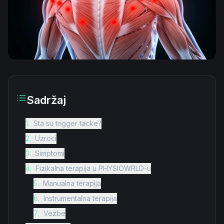
Sadržaj
1
.
Sta su trigger tacke?
2
.
Uzroci
3
.
Simptomi
4
.
Fizikalna terapija u PHYSIOWRLD-u
5
.
Manualna terapija
6
.
Instrumentalna terapija
7
.
Vezbe