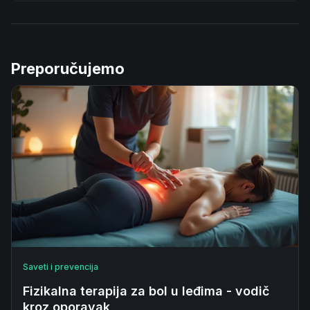
Preporučujemo
Saveti i prevencija
Fizikalna terapija za bol u leđima - vodič
kroz oporavak