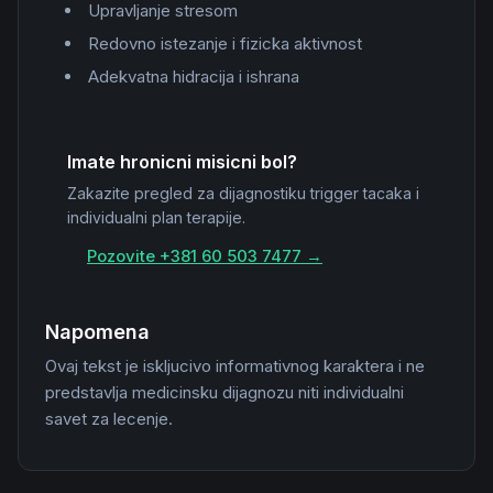
Upravljanje stresom
Redovno istezanje i fizicka aktivnost
Adekvatna hidracija i ishrana
Imate hronicni misicni bol?
Zakazite pregled za dijagnostiku trigger tacaka i
individualni plan terapije.
Pozovite +381 60 503 7477 →
Napomena
Ovaj tekst je iskljucivo informativnog karaktera i ne
predstavlja medicinsku dijagnozu niti individualni
savet za lecenje.