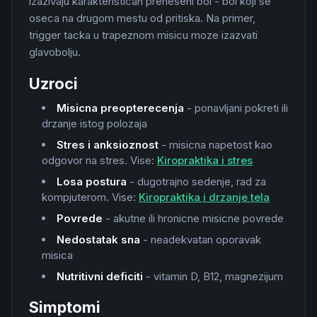
izazivaju karakteristican preneseni bol - bol koji se
oseca na drugom mestu od pritiska. Na primer,
trigger tacka u trapeznom misicu moze izazvati
glavobolju.
Uzroci
Misicna preopterecenja
- ponavljani pokreti ili
drzanje istog polozaja
Stres i anksioznost
- misicna napetost kao
odgovor na stres. Vise:
Kiropraktika i stres
Losa postura
- dugotrajno sedenje, rad za
kompjuterom. Vise:
Kiropraktika i drzanje tela
Povrede
- akutne ili hronicne misicne povrede
Nedostatak sna
- neadekvatan oporavak
misica
Nutritivni deficiti
- vitamin D, B12, magnezijum
Simptomi