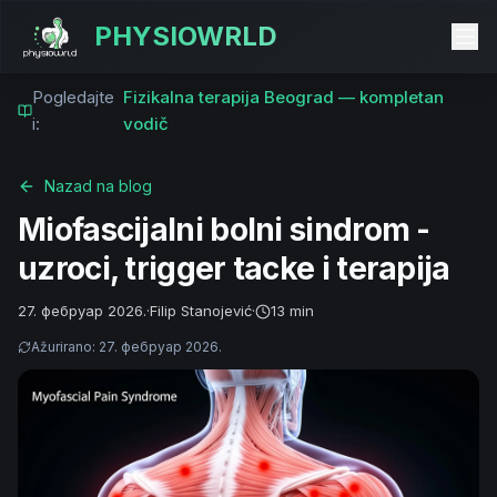
PHYSIOWRLD
Pogledajte
Fizikalna terapija Beograd — kompletan
i:
vodič
Nazad na blog
Miofascijalni bolni sindrom -
uzroci, trigger tacke i terapija
27. фебруар 2026.
·
Filip Stanojević
·
13 min
Ažurirano
:
27. фебруар 2026.