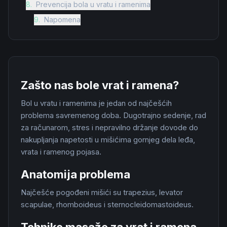
8
.
Prevencija bola u vratu i ramenima
9
.
Napomena
Zašto nas bole vrat i ramena?
Bol u vratu i ramenima je jedan od najčešćih
problema savremenog doba. Dugotrajno sedenje, rad
za računarom, stres i nepravilno držanje dovode do
nakupljanja napetosti u mišićima gornjeg dela leđa,
vrata i ramenog pojasa.
Anatomija problema
Najčešće pogođeni mišići su trapezius, levator
scapulae, rhomboideus i sternocleidomastoideus.