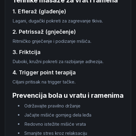
Tehnike masaže za vrat i ramena
1. Efleraž (glađenje)
Lagani, dugački pokreti za zagrevanje tkiva.
2. Petrissaž (gnječenje)
Ritmičko gnječenje i podizanje mišića.
3. Friktcija
Duboki, kružni pokreti za razbijanje adhezija.
4. Trigger point terapija
Ciljani pritisak na trigger tačke.
Prevencija bola u vratu i ramenima
Održavajte pravilno držanje
Jačajte mišiće gornjeg dela leđa
Redovno istežite mišiće vrata
Smanjite stres kroz relaksaciju