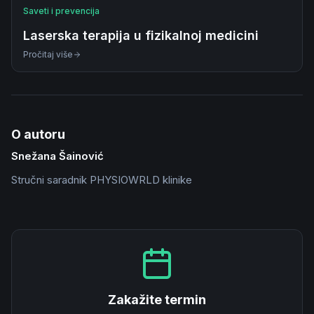
Saveti i prevencija
Laserska terapija u fizikalnoj medicini
Pročitaj više
O autoru
Snežana Šainović
Stručni saradnik PHYSIOWRLD klinike
Zakažite termin