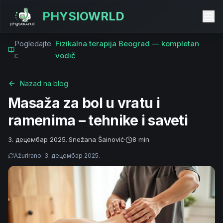
PHYSIOWRLD
Pogledajte
Fizikalna terapija Beograd — kompletan
i:
vodič
Nazad na blog
Masaža za bol u vratu i
ramenima – tehnike i saveti
3. децембар 2025.
·
Snežana Šainović
·
8 min
Ažurirano
:
3. децембар 2025.