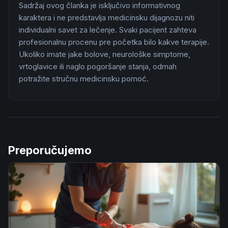
Sadržaj ovog članka je isključivo informativnog
karaktera i ne predstavlja medicinsku dijagnozu niti
individualni savet za lečenje. Svaki pacijent zahteva
profesionalnu procenu pre početka bilo kakve terapije.
Ukoliko imate jake bolove, neurološke simptome,
vrtoglavice ili naglo pogoršanje stanja, odmah
potražite stručnu medicinsku pomoć.
Preporučujemo