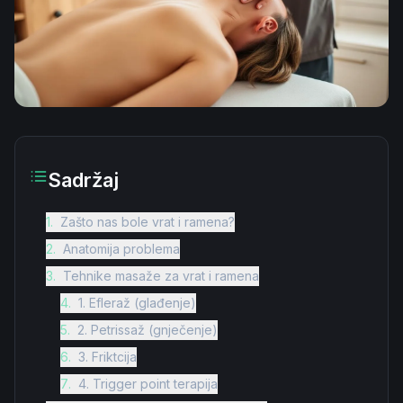
Sadržaj
1
.
Zašto nas bole vrat i ramena?
2
.
Anatomija problema
3
.
Tehnike masaže za vrat i ramena
4
.
1. Efleraž (glađenje)
5
.
2. Petrissaž (gnječenje)
6
.
3. Friktcija
7
.
4. Trigger point terapija