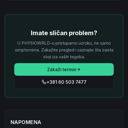
Imate sličan problem?
U PHYSIOWRLD-u pristupamo uzroku, ne samo
simptomima. Zakažite pregled i saznajte šta zaista
stoji iza vaših tegoba.
Zakaži termin
+381 60 503 7477
NAPOMENA