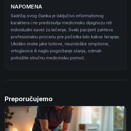
NAPOMENA
Sadržaj ovog članka je isključivo informativnog
karaktera i ne predstavlja medicinsku dijagnozu niti
individualni savet za lečenje. Svaki pacijent zahteva
profesionalnu procenu pre početka bilo kakve terapije.
Ukoliko imate jake bolove, neurološke simptome,
vrtoglavice ili naglo pogoršanje stanja, odmah
potražite stručnu medicinsku pomoć.
Preporučujemo