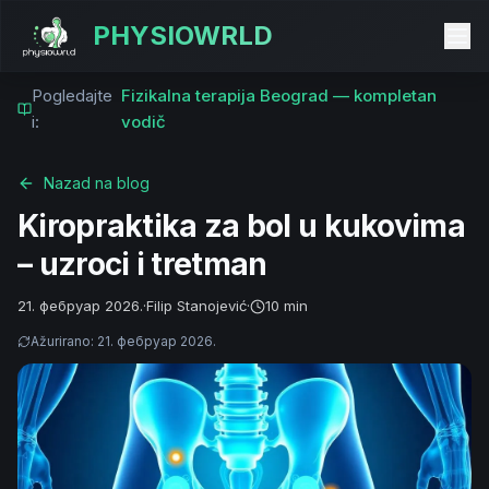
PHYSIOWRLD
Pogledajte
Fizikalna terapija Beograd — kompletan
i:
vodič
Nazad na blog
Kiropraktika za bol u kukovima
– uzroci i tretman
21. фебруар 2026.
·
Filip Stanojević
·
10 min
Ažurirano
:
21. фебруар 2026.