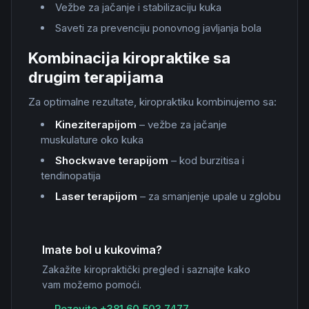
Vežbe za jačanje i stabilizaciju kuka
Saveti za prevenciju ponovnog javljanja bola
Kombinacija kiropraktike sa
drugim terapijama
Za optimalne rezultate, kiropraktiku kombinujemo sa:
Kineziterapijom
– vežbe za jačanje
muskulature oko kuka
Shockwave terapijom
– kod burzitisa i
tendinopatija
Laser terapijom
– za smanjenje upale u zglobu
Imate bol u kukovima?
Zakažite kiropraktički pregled i saznajte kako
vam možemo pomoći.
Pozovite +381 60 503 7477 →