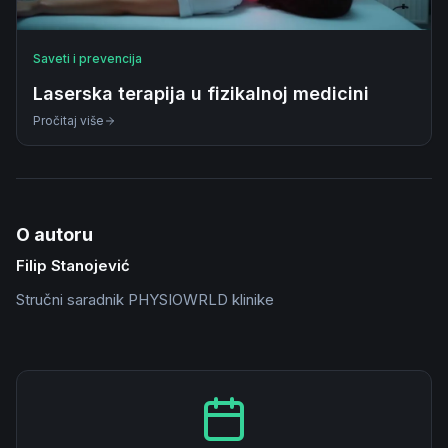
Saveti i prevencija
Laserska terapija u fizikalnoj medicini
Pročitaj više
O autoru
Filip Stanojević
Stručni saradnik PHYSIOWRLD klinike