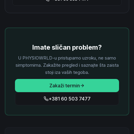
Imate sličan problem?
U PHYSIOWRLD-u pristupamo uzroku, ne samo
simptomima. Zakažite pregled i saznajte šta zaista
stoji iza vaših tegoba.
Zakaži termin
+381 60 503 7477