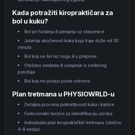
Kada potražiti kiropraktičara za
bol u kuku?
Bol pri hodanju ili penjanju uz stepenice
Jutarnja ukočenost kuka koja traje duže od 30
minuta
Bol koji se širi niz nogu ili u prepone
Otežano sedanje ili ustajanje iz sedećeg
položaja
Bol koji ne prolazi posle odmora
Plan tretmana u PHYSIOWRLD-u
Detaljna procena pokretljivosti kuka i karlice
Funkcionalni testovi za identifikaciju uzroka
Individualni plan kiropraktičkih tretmana (obično
4-8 sesija)