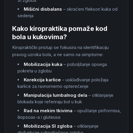
SI zgloba
Mišićni disbalans
– skraćeni fleksori kuka od
sedenja
Kako kiropraktika pomaže kod
bola u kukovima?
Kiropraktički pristup se fokusira na identifikaciju
pravog uzroka bola, a ne samo na simptome:
Mobilizacija kuka
– poboljšanje opsega
pokreta u zglobu
Korekcija karlice
– usklađivanje položaja
karlice za ravnomerno opterećenje
Manipulacija lumbalnog dela
– otklanjanje
blokada koje referiraju bol u kuk
Rad na mekim tkivima
– opuštanje piriformisa,
iliopsoas-a i gluteusa
Mobilizacija SI zgloba
– otklanjanje
disfunkcije sakroilijačnog zgloba