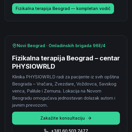
Fizikalna terapija Beograd — kompletan vodič
Novi Beograd · Omladinskih brigada 96E/4
Fizikalna terapija Beograd – centar
PHYSIOWRLD
Klinika PHYSIOWRLD radi za pacijente iz svih opština
Beograda – Vračara, Zvezdare, Voždovca, Savskog
venca, Palilule i Zemuna. Lokacija na Novom
Beogradu omogućava jednostavan dolazak autom i
javnim prevozom.
Zakažite konsultaciju
+381 60 503 7477