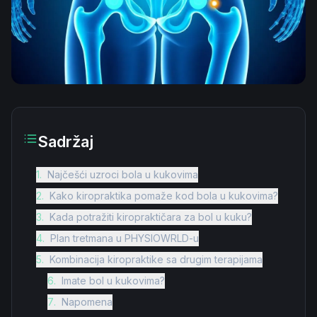
Sadržaj
1
.
Najčešći uzroci bola u kukovima
2
.
Kako kiropraktika pomaže kod bola u kukovima?
3
.
Kada potražiti kiropraktičara za bol u kuku?
4
.
Plan tretmana u PHYSIOWRLD-u
5
.
Kombinacija kiropraktike sa drugim terapijama
6
.
Imate bol u kukovima?
7
.
Napomena