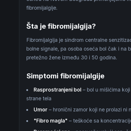
fibromijalgije.
Šta je fibromijalgija?
Fibromijalgija je sindrom centralne senzitiz
bolne signale, pa osoba oseća bol čak i na
pretežno žene između 30 i 50 godina.
Simptomi fibromijalgije
Rasprostranjeni bol
– bol u mišićima koj
strane tela
Umor
– hronični zamor koji ne prolazi n
"Fibro magla"
– teškoće sa koncentraci