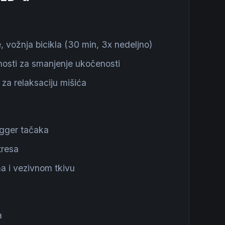
, vožnja bicikla (30 min, 3x nedeljno)
nosti za smanjenje ukočenosti
 za relaksaciju mišića
igger tačaka
tresa
ma i vezivnom tkivu
a