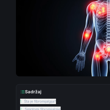
Sadržaj
1
.
Šta je fibromijalgija?
2
.
Simptomi fibromijalgije