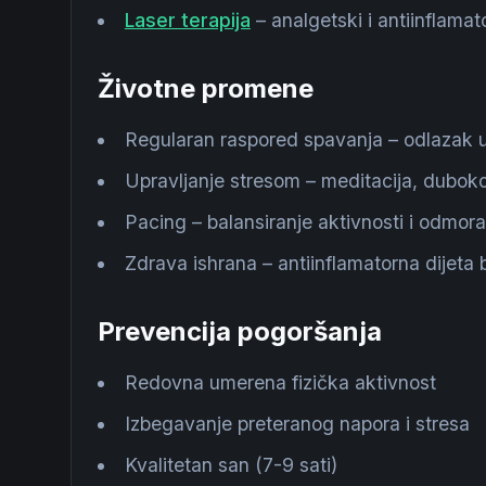
Laser terapija
– analgetski i antiinflamat
Životne promene
Regularan raspored spavanja – odlazak u
Upravljanje stresom – meditacija, duboko
Pacing – balansiranje aktivnosti i odmora
Zdrava ishrana – antiinflamatorna dije
Prevencija pogoršanja
Redovna umerena fizička aktivnost
Izbegavanje preteranog napora i stresa
Kvalitetan san (7-9 sati)