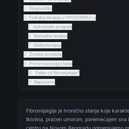
3
.
Dijagnostika
4
.
Fizikalna terapija u PHYSIOWRLD-u
5
.
Individualni program
6
.
Manualna terapija
7
.
Elektroterapija
8
.
Životne promene
9
.
Prevencija pogoršanja
10
.
Patite od fibromijalgije?
11
.
Napomena
Fibromijalgija je hronično stanje koje karakt
tkivima, praćen umorom, poremećajem sna
centru na Novom Beogradu primenjujemo mult