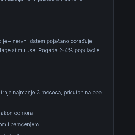
acije – nervni sistem pojačano obrađuje
 blage stimuluse. Pogađa 2-4% populacije,
i traje najmanje 3 meseca, prisutan na obe
i nakon odmora
jom i pamćenjem