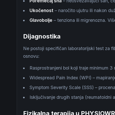
Poremećaj sna
– neosvežavajući san, č
Ukočenost
– naročito ujutru ili nakon d
Glavobolje
– tenziona ili migrenozna. Viš
Dijagnostika
Ne postoji specifičan laboratorijski test za f
osnovu:
Rasprostranjeni bol koji traje minimum 
Widespread Pain Index (WPI) – mapiranje
Symptom Severity Scale (SSS) – procena
Isključivanje drugih stanja (reumatoidni ar
Fizikalna terapija u PHYSIOW