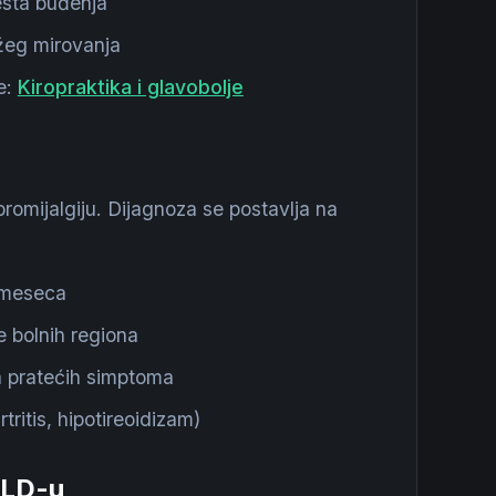
esta buđenja
užeg mirovanja
e:
Kiropraktika i glavobolje
ibromijalgiju. Dijagnoza se postavlja na
3 meseca
 bolnih regiona
 pratećih simptoma
tritis, hipotireoidizam)
RLD-u