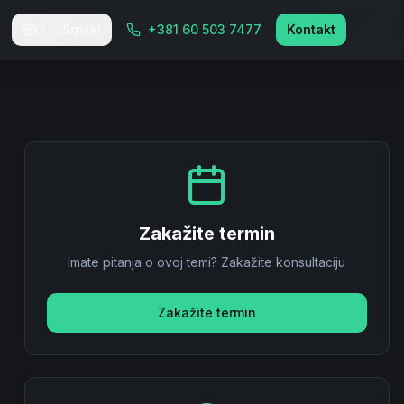
🇷🇸
Srpski
+381 60 503 7477
Kontakt
Zakažite termin
Imate pitanja o ovoj temi? Zakažite konsultaciju
Zakažite termin