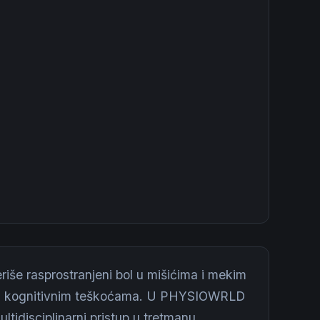
eriše rasprostranjeni bol u mišićima i mekim
 i kognitivnim teškoćama. U PHYSIOWRLD
idisciplinarni pristup u tretmanu