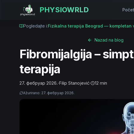
PHYSIOWRLD
Poče
Pogledajte i:
Fizikalna terapija Beograd — kompletan 
Nazad na blog
Fibromijalgija – simp
terapija
27. фебруар 2026.
·
Filip Stanojević
·
12 min
Ažurirano
:
27. фебруар 2026.