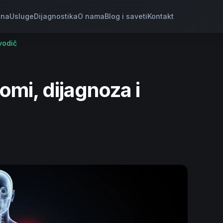
tna
Usluge
Dijagnostika
O nama
Blog i saveti
Kontakt
vodič
tomi, dijagnoza i