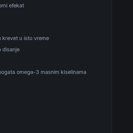
orni efekat
 krevet u isto vreme
 disanje
ta bogata omega-3 masnim kiselinama