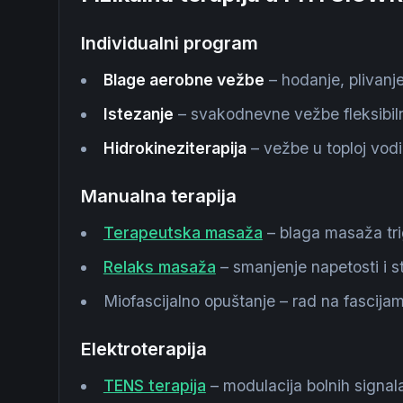
Individualni program
Blage aerobne vežbe
– hodanje, plivanje
Istezanje
– svakodnevne vežbe fleksibil
Hidrokineziterapija
– vežbe u toploj vodi
Manualna terapija
Terapeutska masaža
– blaga masaža tr
Relaks masaža
– smanjenje napetosti i s
Miofascijalno opuštanje – rad na fascija
Elektroterapija
TENS terapija
– modulacija bolnih signal