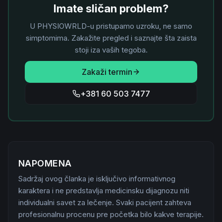
Imate sličan problem?
U PHYSIOWRLD-u pristupamo uzroku, ne samo
simptomima. Zakažite pregled i saznajte šta zaista
stoji iza vaših tegoba.
Zakaži termin
+381 60 503 7477
NAPOMENA
Sadržaj ovog članka je isključivo informativnog
karaktera i ne predstavlja medicinsku dijagnozu niti
individualni savet za lečenje. Svaki pacijent zahteva
profesionalnu procenu pre početka bilo kakve terapije.