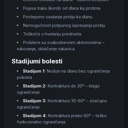
Pojava traka (kordi) od dlana ka prstima
Postepeno savijanje prstiju ka dlanu
Nemogućnost potpunog ispravjanja prstiju
Teškoće u hvatanju predmeta
Problemi sa svakodnevnim aktivnostima –
rukovanje, oblačenje rukavica
Stadijumi bolesti
Stadijum 1:
Nodusi na dlanu bez ograničenja
pokreta
Stadijum 2:
Kontraktura do 30° – blago
ograničenje
Stadijum 3:
Kontraktura 30-60° – značajno
ograničenje
Stadijum 4:
Kontraktura preko 60° – teško
funkcionalno ograničenje