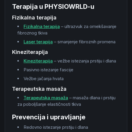
Terapija u PHYSIOWRLD-u
Fizikalna terapija
Fizikalna terapija
– ultrazvuk za omekšavanje
fibroznog tkiva
Laser terapija
– smanjenje fibroznih promena
Kineziterapija
Kineziterapija
– vežbe istezanja prstiju i dlana
Pasivno istezanje fascije
Vežbe jačanja hvata
Terapeutska masaža
Terapeutska masaža
– masaža dlana i prstiju
za poboljšanje elastičnosti tkiva
Prevencija i upravljanje
Redovno istezanje prstiju i dlana