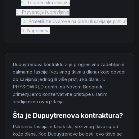
8
.
Terapeutska masaža
9
.
Prevencija i upravljanje
10
.
Primetili ste čvorove na dlanu ili savijanje prstiju?
11
.
Napomena
Dupuytrenova kontraktura je progresivno zadebljanje
palmarne fascije (vezivnog tkiva u dlanu) koje dovodi
do savijanja jednog ili više prstiju ka dlanu. U
PHYSIOWRLD centru na Novom Beogradu
primenjujemo konzervativne pristupe u ranim
stadijumima ovog stanja.
Šta je Dupuytrenova kontraktura?
Palmarna fascija je tanak sloj vezivnog tkiva ispod
kože dlana. Kod Dupuytrenove bolesti, ovo tkivo se