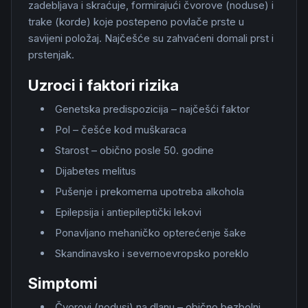
zadebljava i skraćuje, formirajući čvorove (noduse) i
trake (korde) koje postepeno povlače prste u
savijeni položaj. Najčešće su zahvaćeni domali prst i
prstenjak.
Uzroci i faktori rizika
Genetska predispozicija – najčešći faktor
Pol – češće kod muškaraca
Starost – obično posle 50. godine
Dijabetes melitus
Pušenje i prekomerna upotreba alkohola
Epilepsija i antiepileptički lekovi
Ponavljano mehaničko opterećenje šake
Skandinavsko i severnoevropsko poreklo
Simptomi
Čvorovi (nodusi) na dlanu – obično bezbolni