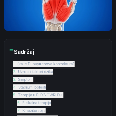
Sadržaj
1
.
Šta je Dupuytrenova kontraktura?
2
.
Uzroci i faktori rizika
3
.
Simptomi
4
.
Stadijumi bolesti
5
.
Terapija u PHYSIOWRLD-u
6
.
Fizikalna terapija
7
.
Kineziterapija