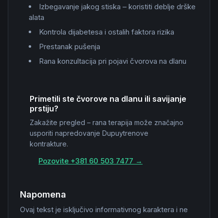
Izbegavanje jakog stiska – koristiti deblje drške
alata
Kontrola dijabetesa i ostalih faktora rizika
Prestanak pušenja
Rana konzultacija pri pojavi čvorova na dlanu
Primetili ste čvorove na dlanu ili savijanje
prstiju?
Zakažite pregled – rana terapija može značajno
usporiti napredovanje Dupuytrenove
kontrakture.
Pozovite +381 60 503 7477 →
Napomena
Ovaj tekst je isključivo informativnog karaktera i ne