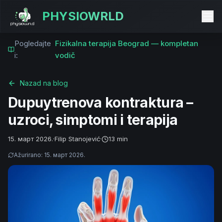
PHYSIOWRLD
Pogledajte
Fizikalna terapija Beograd — kompletan
i:
vodič
Nazad na blog
Dupuytrenova kontraktura –
uzroci, simptomi i terapija
15. март 2026.
·
Filip Stanojević
·
13 min
Ažurirano
:
15. март 2026.