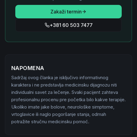
Zakaži termin
+381 60 503 7477
NAPOMENA
Sadržaj ovog članka je isključivo informativnog
karaktera i ne predstavlja medicinsku dijagnozu niti
individualni savet za lečenje. Svaki pacijent zahteva
profesionalnu procenu pre početka bilo kakve terapije.
Ukoliko imate jake bolove, neurološke simptome,
vrtoglavice ili naglo pogoršanje stanja, odmah
potražite stručnu medicinsku pomoć.