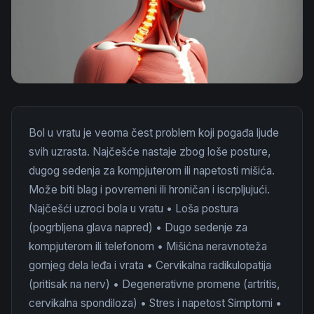
Bol u vratu je veoma čest problem koji pogađa ljude
svih uzrasta. Najčešće nastaje zbog loše posture,
dugog sedenja za kompjuterom ili napetosti mišića.
Može biti blag i povremeni ili hroničan i iscrpljujući.
Najčešći uzroci bola u vratu • Loša postura
(pogrbljena glava napred) • Dugo sedenje za
kompjuterom ili telefonom • Mišićna neravnoteža
gornjeg dela leđa i vrata • Cervikalna radikulopatija
(pritisak na nerv) • Degenerativne promene (artritis,
cervikalna spondiloza) • Stres i napetost Simptomi •