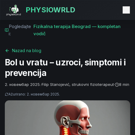
PHYSIOWRLD
Pogledajte
Fizikalna terapija Beograd — kompletan
i:
vodič
Nazad na blog
Bol u vratu – uzroci, simptomi i
prevencija
2. новембар 2025.
·
Filip Stanojević, strukovni fizioterapeut
·
8 min
Ažurirano
:
2. новембар 2025.