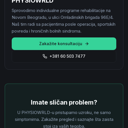
PHYSIOWRLD
Sprovodimo individualne programe rehabilitacije na
Novom Beogradu, u ulici Omladinskih brigada 96E/4.
Naš tim radi sa pacijentima posle operacija, sportskih
povreda i hroničnih bolnih sindroma.
Zakažite konsultaciju
+381 60 503 7477
Imate sličan problem?
U PHYSIOWRLD-u pristupamo uzroku, ne samo
simptomima. Zakažite pregled i saznajte šta zaista
stoji iza vaših tegoba.