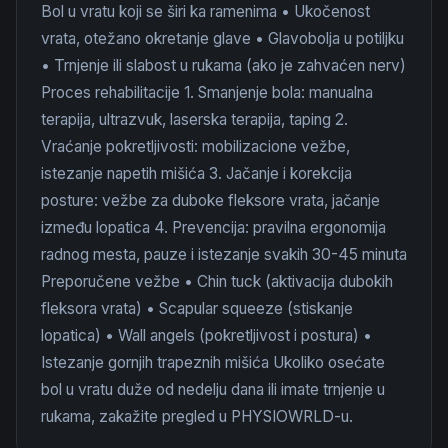
Bol u vratu koji se širi ka ramenima • Ukočenost
vrata, otežano okretanje glave • Glavobolja u potiljku
• Trnjenje ili slabost u rukama (ako je zahvaćen nerv)
Proces rehabilitacije 1. Smanjenje bola: manualna
terapija, ultrazvuk, laserska terapija, taping 2.
Vraćanje pokretljivosti: mobilizacione vežbe,
istezanje napetih mišića 3. Jačanje i korekcija
posture: vežbe za duboke fleksore vrata, jačanje
između lopatica 4. Prevencija: pravilna ergonomija
radnog mesta, pauze i istezanje svakih 30-45 minuta
Preporučene vežbe • Chin tuck (aktivacija dubokih
fleksora vrata) • Scapular squeeze (stiskanje
lopatica) • Wall angels (pokretljivost i postura) •
Istezanje gornjih trapeznih mišića Ukoliko osećate
bol u vratu duže od nedelju dana ili imate trnjenje u
rukama, zakažite pregled u PHYSIOWRLD-u.