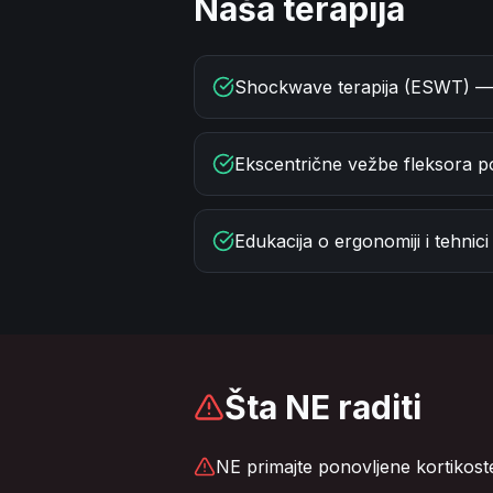
Naša terapija
Shockwave terapija (ESWT) —
Ekscentrične vežbe fleksora p
Edukacija o ergonomiji i tehnici
Šta NE raditi
NE primajte ponovljene kortikoste