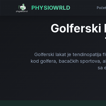
PHYSIOWRLD
Poče
Golferski
Golferski lakat je tendinopatija
kod golfera, bacačkih sportova, a
sa 