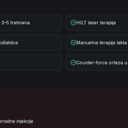
 3–5 tretmana
HILT laser terapija
odlaktice
Manuelna terapija lakta
Counter-force orteza u 
roidne injekcije