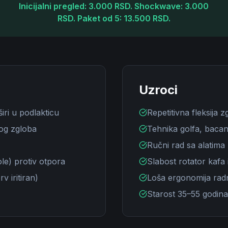
Inicijalni pregled: 3.000 RSD. Shockwave: 3.000
RSD. Paket od 5: 13.500 RSD.
Uzroci
širi u podlakticu
Repetitivna fleksija 
čnog zgloba
Tehnika golfa, bacan
Ručni rad sa alatima 
ole) protiv otpora
Slabost rotator kafa 
v iritiran)
Loša ergonomija rad
Starost 35–55 godina