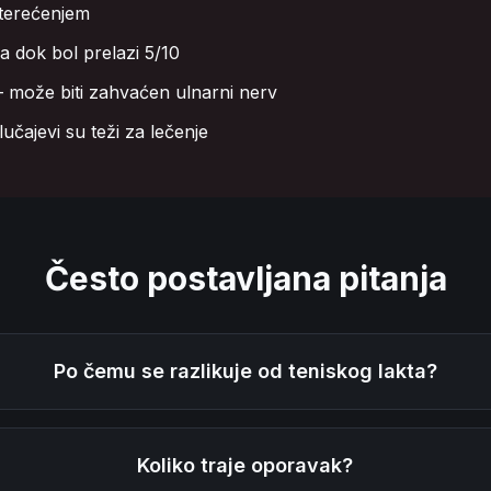
pterećenjem
a dok bol prelazi 5/10
— može biti zahvaćen ulnarni nerv
učajevi su teži za lečenje
Često postavljana pitanja
Po čemu se razlikuje od teniskog lakta?
Koliko traje oporavak?