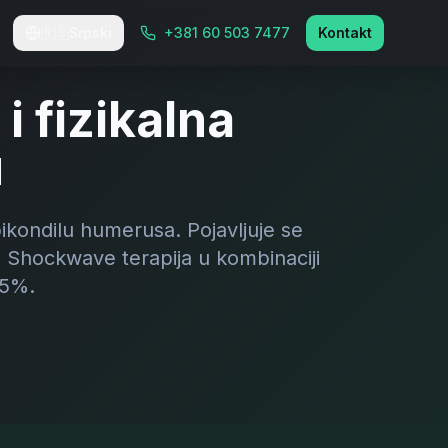
🇷🇸
Srpski
+381 60 503 7477
Kontakt
 fizikalna
u
pikondilu humerusa. Pojavljuje se
. Shockwave terapija u kombinaciji
75%.