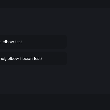
s elbow test
el, elbow flexion test)