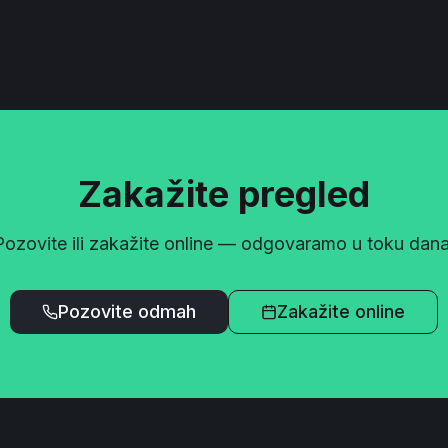
Zakažite pregled
Pozovite ili zakažite online — odgovaramo u toku dana
Pozovite odmah
Zakažite online