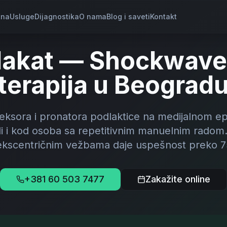
tna
Usluge
Dijagnostika
O nama
Blog i saveti
Kontakt
 lakat — Shockwave i
terapija u Beograd
 fleksora i pronatora podlaktice na medijalnom e
li i kod osoba sa repetitivnim manuelnim radom
ekscentričnim vežbama daje uspešnost preko 
+381 60 503 7477
Zakažite online