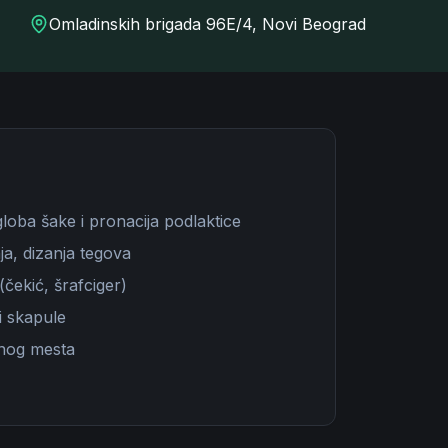
Omladinskih brigada 96E/4, Novi Beograd
zgloba šake i pronacija podlaktice
ja, dizanja tegova
(čekić, šrafciger)
i skapule
nog mesta