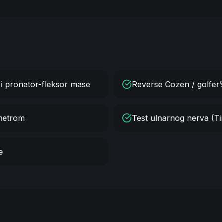
 i pronator-fleksor mase
Reverse Cozen / golfer’
metrom
Test ulnarnog nerva (Tin
e