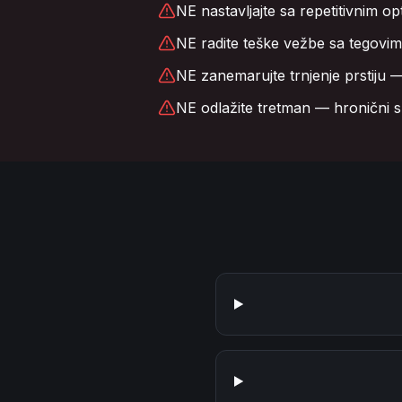
NE nastavljajte sa repetitivnim o
NE radite teške vežbe sa tegovim
NE zanemarujte trnjenje prstiju 
NE odlažite tretman — hronični sl