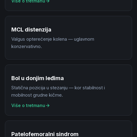
Više o tretmanu
MCL distenzija
Valgus opterećenje kolena — uglavnom
konzervativno.
Bol u donjim leđima
Statična pozicija u stezanju — kor stabilnost i
mobilnost grudne kičme.
Više o tretmanu
Patelofemoralni sindrom