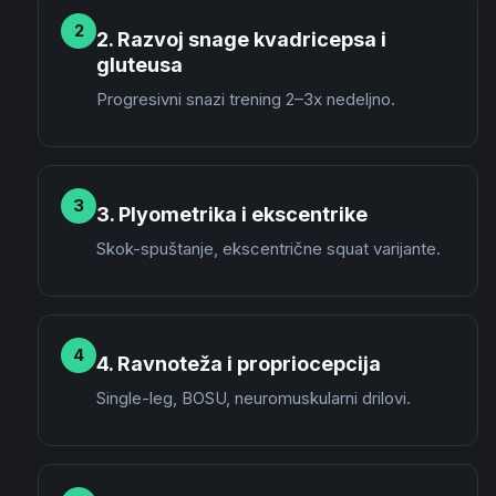
2
2. Razvoj snage kvadricepsa i
gluteusa
Progresivni snazi trening 2–3x nedeljno.
3
3. Plyometrika i ekscentrike
Skok-spuštanje, ekscentrične squat varijante.
4
4. Ravnoteža i propriocepcija
Single-leg, BOSU, neuromuskularni drilovi.