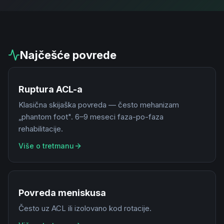
Najčešće povrede
Ruptura ACL-a
Klasična skijaška povreda — često mehanizam
„phantom foot". 6–9 meseci faza-po-faza
rehabilitacije.
Više o tretmanu
Povreda meniskusa
Često uz ACL ili izolovano kod rotacije.