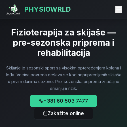
PHYSIOWRLD
Fizioterapija za skijaše —
pre-sezonska priprema i
rehabilitacija
Skijanje je sezonski sport sa visokim opterećenjem kolena i
leđa. Većina povreda dešava se kod nepripremljenih skijaša
u prvim danima sezone. Pre-sezonska priprema značajno
smanjuje rizik.
+381 60 503 7477
Zakažite online