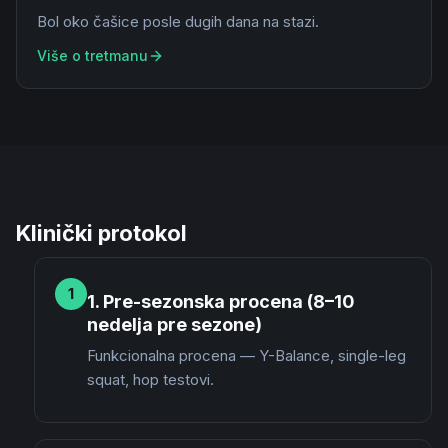
Bol oko čašice posle dugih dana na stazi.
Više o tretmanu
Klinički protokol
1
1. Pre-sezonska procena (8–10
nedelja pre sezone)
Funkcionalna procena — Y-Balance, single-leg
squat, hop testovi.