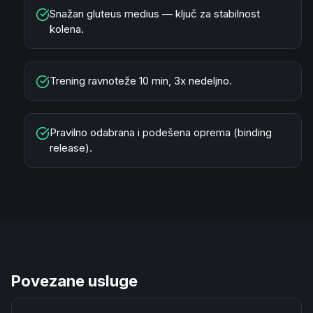
Snažan gluteus medius — ključ za stabilnost
kolena.
Trening ravnoteže 10 min, 3x nedeljno.
Pravilno odabrana i podešena oprema (binding
release).
Povezane usluge