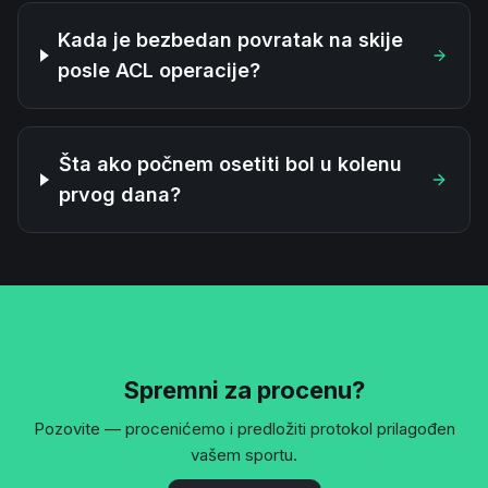
Kada je bezbedan povratak na skije
posle ACL operacije?
Šta ako počnem osetiti bol u kolenu
prvog dana?
Spremni za procenu?
Pozovite — procenićemo i predložiti protokol prilagođen
vašem sportu.