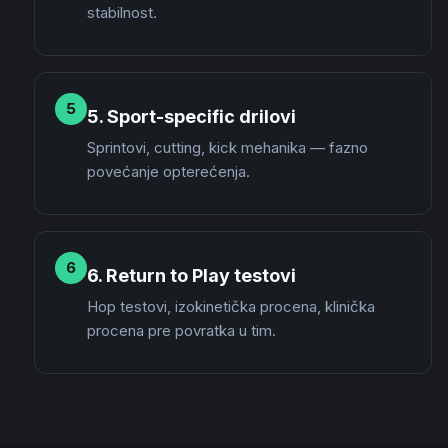
stabilnost.
5
5. Sport-specific drilovi
Sprintovi, cutting, kick mehanika — fazno
povećanje opterećenja.
6
6. Return to Play testovi
Hop testovi, izokinetička procena, klinička
procena pre povratka u tim.