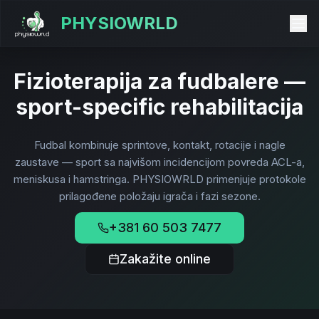
PHYSIOWRLD
Fizioterapija za fudbalere —
sport-specific rehabilitacija
Fudbal kombinuje sprintove, kontakt, rotacije i nagle
zaustave — sport sa najvišom incidencijom povreda ACL-a,
meniskusa i hamstringa. PHYSIOWRLD primenjuje protokole
prilagođene položaju igrača i fazi sezone.
+381 60 503 7477
Zakažite online