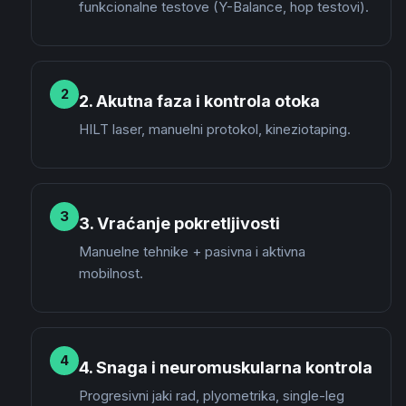
funkcionalne testove (Y-Balance, hop testovi).
2
2. Akutna faza i kontrola otoka
HILT laser, manuelni protokol, kineziotaping.
3
3. Vraćanje pokretljivosti
Manuelne tehnike + pasivna i aktivna
mobilnost.
4
4. Snaga i neuromuskularna kontrola
Progresivni jaki rad, plyometrika, single-leg