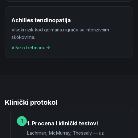
Achilles tendinopatija
Visoki rizik kod golmana i igrača sa intenzivnim
skokovima.
Više o tretmanu
Klinički protokol
1
1. Procena i klinički testovi
Lachman, McMurray, Thessaly — uz