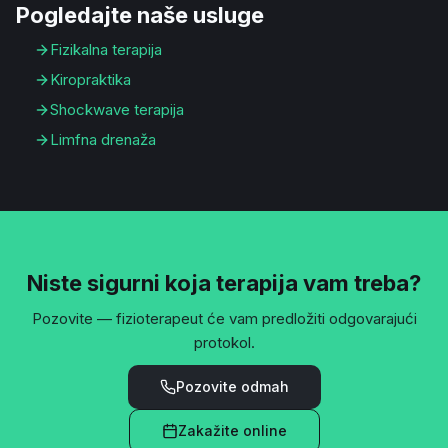
Pogledajte naše usluge
Fizikalna terapija
Kiropraktika
Shockwave terapija
Limfna drenaža
Niste sigurni koja terapija vam treba?
Pozovite — fizioterapeut će vam predložiti odgovarajući
protokol.
Pozovite odmah
Zakažite online