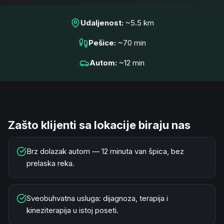
Udaljenost
:
~
5.5
km
Pešice
:
~
70
min
Autom
:
~
12
min
Zašto klijenti sa lokacije biraju nas
Brz dolazak autom — 12 minuta van špica, bez
prelaska reka.
Sveobuhvatna usluga: dijagnoza, terapija i
kineziterapija u istoj poseti.