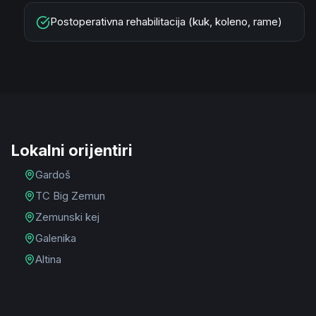
Postoperativna rehabilitacija (kuk, koleno, rame)
Lokalni orijentiri
Gardoš
TC Big Zemun
Zemunski kej
Galenika
Altina