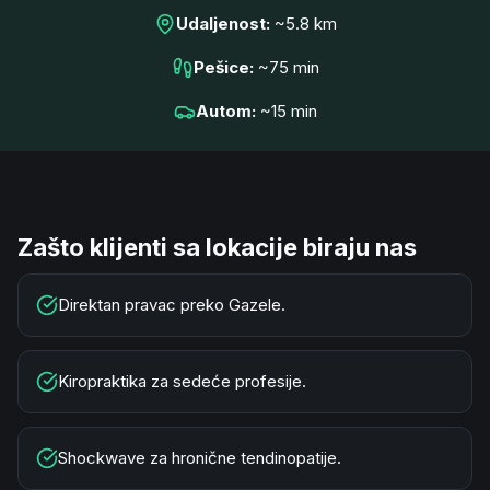
Udaljenost
:
~
5.8
km
Pešice
:
~
75
min
Autom
:
~
15
min
Zašto klijenti sa lokacije biraju nas
Direktan pravac preko Gazele.
Kiropraktika za sedeće profesije.
Shockwave za hronične tendinopatije.