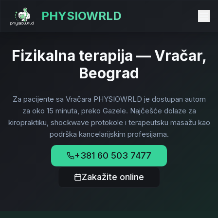
PHYSIOWRLD
Fizikalna terapija — Vračar,
Beograd
Za pacijente sa Vračara PHYSIOWRLD je dostupan autom
za oko 15 minuta, preko Gazele. Najčešće dolaze za
kiropraktiku, shockwave protokole i terapeutsku masažu kao
podrška kancelarijskim profesijama.
+381 60 503 7477
Zakažite online