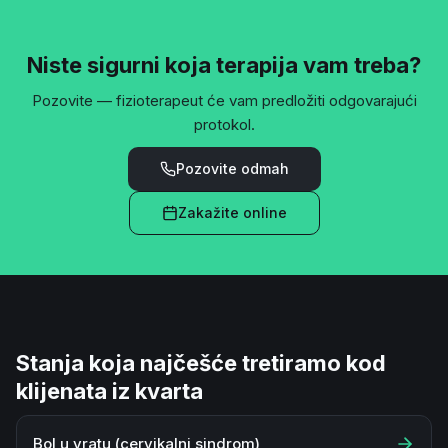
Niste sigurni koja terapija vam treba?
Pozovite — fizioterapeut će vam predložiti odgovarajući
protokol.
Pozovite odmah
Zakažite online
Stanja koja najčešće tretiramo kod
klijenata iz kvarta
Bol u vratu (cervikalni sindrom)