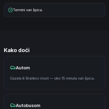
Termini van špica.
Kako doći
Autom
Gazela ili Brankov most — oko 15 minuta van špica.
Autobusom