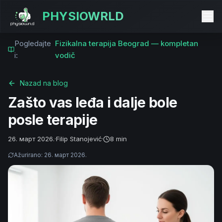
PHYSIOWRLD
Pogledajte
Fizikalna terapija Beograd — kompletan
i:
vodič
Nazad na blog
Zašto vas leđa i dalje bole
posle terapije
26. март 2026.
·
Filip Stanojević
·
8 min
Ažurirano
:
26. март 2026.