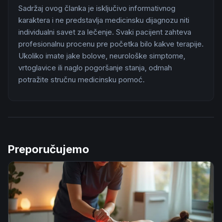
Sadržaj ovog članka je isključivo informativnog
karaktera i ne predstavlja medicinsku dijagnozu niti
individualni savet za lečenje. Svaki pacijent zahteva
profesionalnu procenu pre početka bilo kakve terapije.
Ukoliko imate jake bolove, neurološke simptome,
vrtoglavice ili naglo pogoršanje stanja, odmah
potražite stručnu medicinsku pomoć.
Preporučujemo