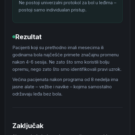
Ne postoji univerzalni protokol za bol u leđima –
postoji samo individualan pristup.
Rezultat
Pacijenti koji su prethodno imali mesecima ili
godinama bola najčešće primete značajnu promenu
nakon 4-6 sesija. Ne zato što smo koristili bolju
opremu, nego zato što smo identifikovali pravi uzrok.
Većina pacijenata nakon programa od 8 nedelja ima
jasne alate – vežbe i navike – kojima samostalno
održavaju leđa bez bola.
Zaključak