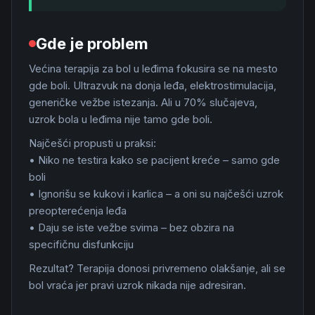
Gde je problem
Većina terapija za bol u leđima fokusira se na mesto
gde boli. Ultrazvuk na donja leđa, elektrostimulacija,
generičke vežbe istezanja. Ali u 70% slučajeva,
uzrok bola u leđima nije tamo gde boli.
Najčešći propusti u praksi:
• Niko ne testira kako se pacijent kreće – samo gde
boli
• Ignorišu se kukovi i karlica – a oni su najčešći uzrok
preopterećenja leđa
• Daju se iste vežbe svima – bez obzira na
specifičnu disfunkciju
Rezultat? Terapija donosi privremeno olakšanje, ali se
bol vraća jer pravi uzrok nikada nije adresiran.