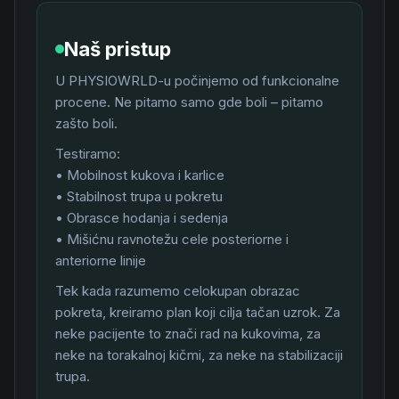
Naš pristup
U PHYSIOWRLD-u počinjemo od funkcionalne
procene. Ne pitamo samo gde boli – pitamo
zašto boli.
Testiramo:
• Mobilnost kukova i karlice
• Stabilnost trupa u pokretu
• Obrasce hodanja i sedenja
• Mišićnu ravnotežu cele posteriorne i
anteriorne linije
Tek kada razumemo celokupan obrazac
pokreta, kreiramo plan koji cilja tačan uzrok. Za
neke pacijente to znači rad na kukovima, za
neke na torakalnoj kičmi, za neke na stabilizaciji
trupa.