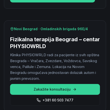
Novi Beograd · Omladinskih brigada 96E/4
Fizikalna terapija Beograd – centar
PHYSIOWRLD
Klinika PHYSIOWRLD radi za pacijente iz svih opština
Beograda – Vračara, Zvezdare, Voždovca, Savskog
venca, Palilule i Zemuna. Lokacija na Novom
Beogradu omogućava jednostavan dolazak autom i
javnim prevozom.
Zakažite konsultaciju
+381 60 503 7477