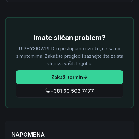
Imate sličan problem?
U PHYSIOWRLD-u pristupamo uzroku, ne samo
simptomima. Zakažite pregled i saznajte šta zaista
stoji iza vaših tegoba.
Zakaži termin
+381 60 503 7477
NAPOMENA