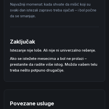
Najvažniji momenat: kada shvate da mišić koji su
svaki dan istezali zapravo treba ojačati – i bol počne
da se smanjuje.
Zaključak
Istezanje nije loše. Ali nije ni univerzalno rešenje.
Ako se istežete mesecima a bol ne prolazi –
prestanite da radite više istog. Možda vašem telu
treba nešto potpuno drugačije.
Povezane usluge