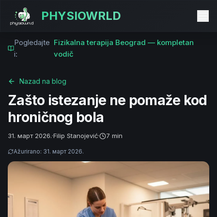
PHYSIOWRLD
Pogledajte
Fizikalna terapija Beograd — kompletan
i:
vodič
Nazad na blog
Zašto istezanje ne pomaže kod
hroničnog bola
31. март 2026.
·
Filip Stanojević
·
7 min
Ažurirano
:
31. март 2026.