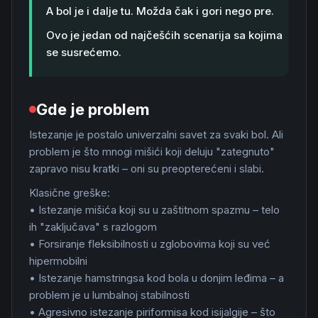
A bol je i dalje tu. Možda čak i gori nego pre.
Ovo je jedan od najčešćih scenarija sa kojima
se susrećemo.
Gde je problem
Istezanje je postalo univerzalni savet za svaki bol. Ali
problem je što mnogi mišići koji deluju "zategnuto"
zapravo nisu kratki – oni su preopterećeni i slabi.
Klasične greške:
• Istezanje mišića koji su u zaštitnom spazmu – telo
ih "zaključava" s razlogom
• Forsiranje fleksibilnosti u zglobovima koji su već
hipermobilni
• Istezanje hamstringsa kod bola u donjim leđima – a
problem je u lumbalnoj stabilnosti
• Agresivno istezanje piriformisa kod isijalgije – što