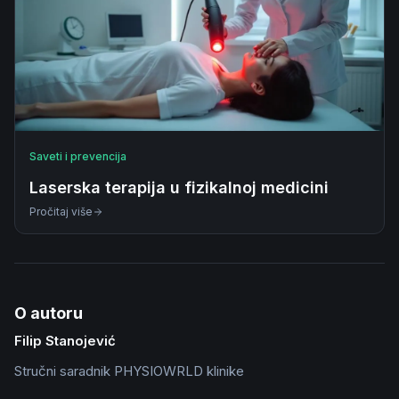
Saveti i prevencija
Laserska terapija u fizikalnoj medicini
Pročitaj više
O autoru
Filip Stanojević
Stručni saradnik PHYSIOWRLD klinike