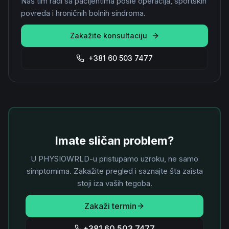
Naš tim radi sa pacijentima posle operacija, sportskih
povreda i hroničnih bolnih sindroma.
Zakažite konsultaciju
+381 60 503 7477
Imate sličan problem?
U PHYSIOWRLD-u pristupamo uzroku, ne samo
simptomima. Zakažite pregled i saznajte šta zaista
stoji iza vaših tegoba.
Zakaži termin
+381 60 503 7477