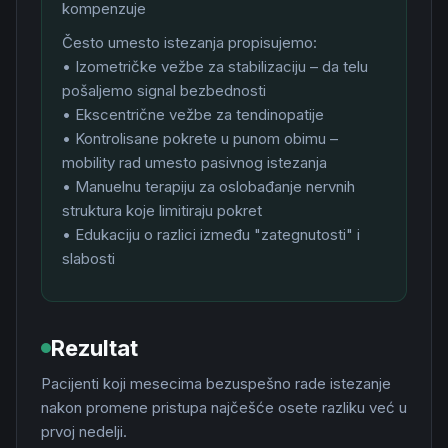
kompenzuje
Često umesto istezanja propisujemo:
• Izometričke vežbe za stabilizaciju – da telu
pošaljemo signal bezbednosti
• Ekscentrične vežbe za tendinopatije
• Kontrolisane pokrete u punom obimu –
mobility rad umesto pasivnog istezanja
• Manuelnu terapiju za oslobađanje nervnih
struktura koje limitiraju pokret
• Edukaciju o razlici između "zategnutosti" i
slabosti
Rezultat
Pacijenti koji mesecima bezuspešno rade istezanje
nakon promene pristupa najčešće osete razliku već u
prvoj nedelji.