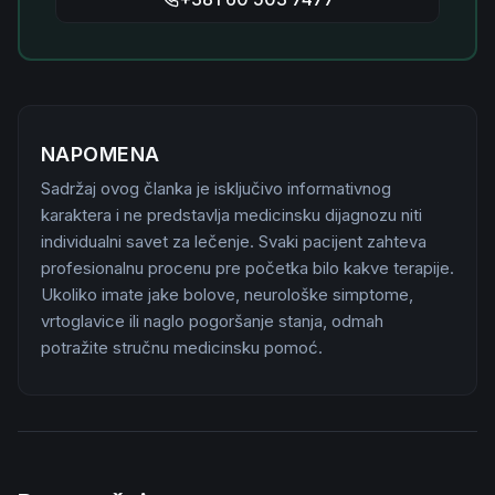
NAPOMENA
Sadržaj ovog članka je isključivo informativnog
karaktera i ne predstavlja medicinsku dijagnozu niti
individualni savet za lečenje. Svaki pacijent zahteva
profesionalnu procenu pre početka bilo kakve terapije.
Ukoliko imate jake bolove, neurološke simptome,
vrtoglavice ili naglo pogoršanje stanja, odmah
potražite stručnu medicinsku pomoć.