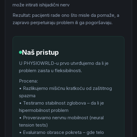
može iritirati ishijadični nerv
Rezultat: pacijenti rade ono što misle da pomaže, a
zapravo perpetuiraju problem ili ga pogoršavaju.
Naš pristup
U PHYSIOWRLD-u prvo utvrđujemo da li je
problem zaista u fleksibilnosti.
Procena:
• Razlikujemo mišićnu kratkoću od zaštitnog
spazma
• Testiramo stabilnost zglobova – da li je
hipermobilnost problem
• Proveravamo nervnu mobilnost (neural
tension tests)
• Evaluiramo obrasce pokreta – gde telo