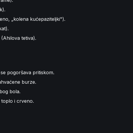
rame).
k).
leno, „kolena kućepaziteljki").
kat).
(Ahilova tetiva).
i se pogoršava pritiskom.
 zahvaćene burze.
bog bola.
 toplo i crveno.