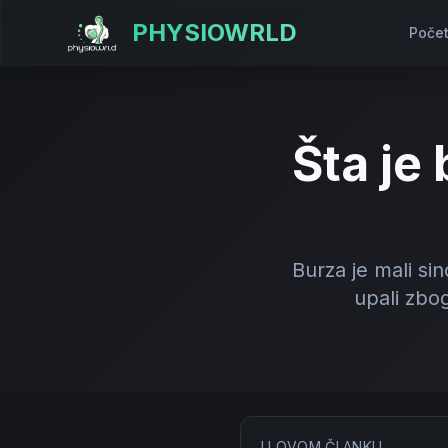
PHYSIOWRLD
Poče
Šta je 
Burza je mali sin
upali zbog
U OVOM ČLANKU