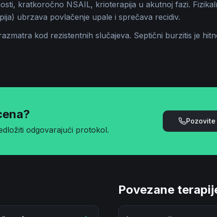
sti, kratkoročno NSAIL, krioterapija u akutnoj fazi. Fizikaln
apija) ubrzava povlačenje upale i sprečava recidiv.
 razmatra kod rezistentnih slučajeva. Septični burzitis je hit
cena?
Pozovit
dložiti odgovarajući protokol.
Povezane terapij