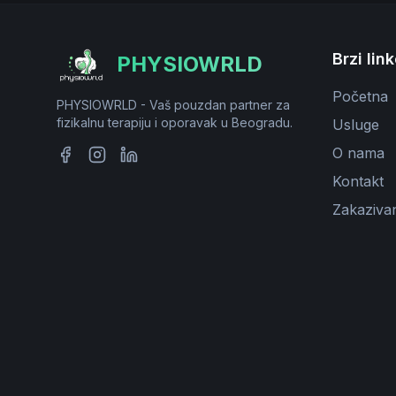
Brzi lin
PHYSIOWRLD
Početna
PHYSIOWRLD - Vaš pouzdan partner za
fizikalnu terapiju i oporavak u Beogradu.
Usluge
O nama
Kontakt
Zakaziva