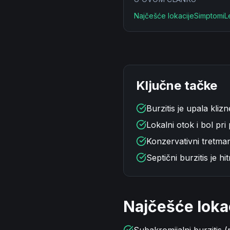
Najčešće lokacije
Simptomi
L
Ključne tačke
Burzitis je upala kli
Lokalni otok i bol pri p
Konzervativni tretman (
Septični burzitis je hi
Najčešće loka