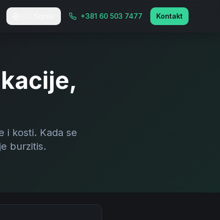
🇷🇸
Srpski
+381 60 503 7477
Kontakt
okacije,
e i kosti. Kada se
e burzitis.