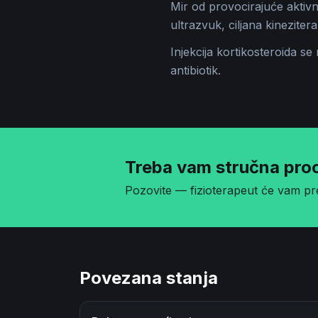
Mir od provocirajuće aktivno
ultrazvuk, ciljana kineziter
Injekcija kortikosteroida se
antibiotik.
Treba vam stručna pro
Pozovite — fizioterapeut će vam pre
Povezana stanja