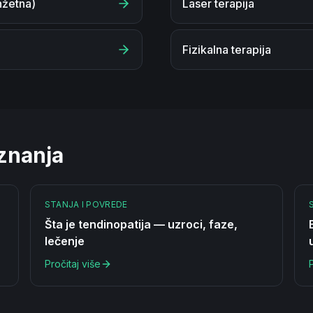
nžetna)
Laser terapija
Fizikalna terapija
 znanja
STANJA I POVREDE
Šta je tendinopatija — uzroci, faze,
lečenje
Pročitaj više