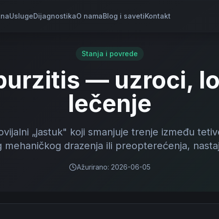
tna
Usluge
Dijagnostika
O nama
Blog i saveti
Kontakt
Stanja i povrede
burzitis — uzroci, l
lečenje
ovijalni „jastuk" koji smanjuje trenje između tetiv
 mehaničkog drazenja ili preopterećenja, nastaj
Ažurirano
:
2026-06-05