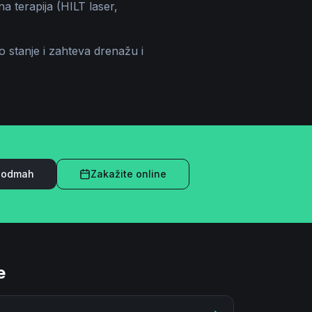
a terapija (HILT laser,
no stanje i zahteva drenažu i
e odmah
Zakažite online
e