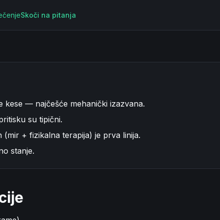
ečenje
Skoči na pitanja
zne kese — najčešće mehanički izazvana.
ritisku su tipični.
mir + fizikalna terapija) je prva linija.
tno stanje.
cije