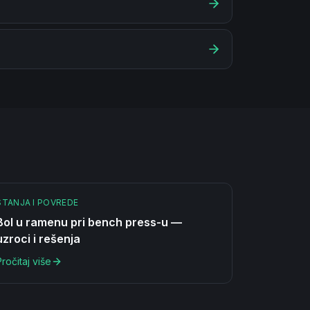
STANJA I POVREDE
Bol u ramenu pri bench press-u —
uzroci i rešenja
Pročitaj više