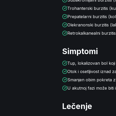
Subakromijalni burzitis (
Trohanterski burzitis (ku
Prepatelarni burzitis (ko
Olekranonski burzitis (la
Retrokalkanealni burzitis 
Simptomi
Tup, lokalizovan bol koj
Otok i osetljivost iznad
Smanjen obim pokreta z
U akutnoj fazi može biti i
Lečenje